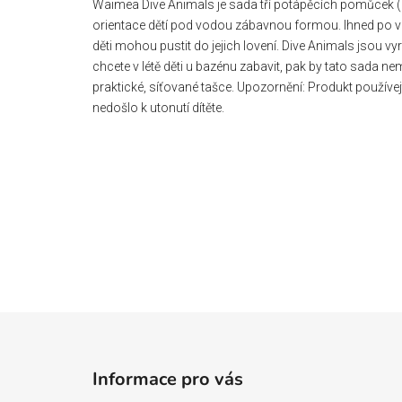
Waimea Dive Animals je sada tří potápěcích pomůcek (ry
orientace dětí pod vodou zábavnou formou. Ihned po vh
děti mohou pustit do jejich lovení. Dive Animals jsou
chcete v létě děti u bazénu zabavit, pak by tato sada n
praktické, síťované tašce. Upozornění: Produkt použí
nedošlo k utonutí dítěte.
Z
á
Informace pro vás
p