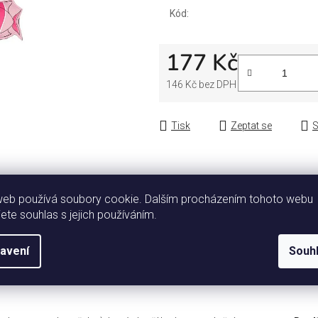
Kód:
177 Kč
146 Kč bez DPH
Měrná cena:
Tisk
Zeptat se
S
web používá soubory cookie. Dalším procházením tohoto webu
jete souhlas s jejich používáním.
avení
Souh
Popis
Diskuze