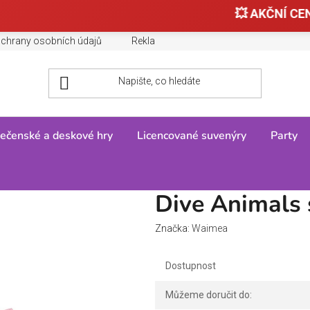
💥 AKČNÍ CEN
chrany osobních údajů
Reklamace, výměny a vrácení zboží
ečenské a deskové hry
Licencované suvenýry
Party
nimals sada
Dive Animals
Značka:
Waimea
Dostupnost
Můžeme doručit do: