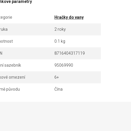
ňkové parametry
tegorie
Hračky do vany
ruka
2 roky
otnost
0.1 kg
N
8716404317119
lní sazebník
95069990
kové omezení
6+
mě původu
Čína