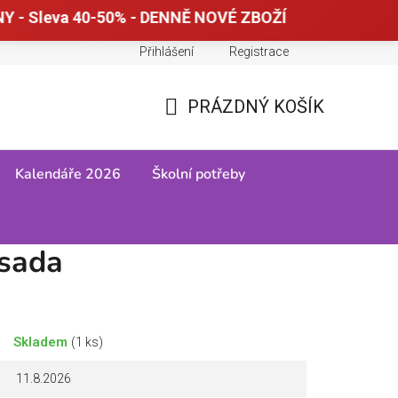
Y - Sleva 40-50% - DENNĚ NOVÉ ZBOŽÍ
Přihlášení
Registrace
Doprava a platba
Tabulky velikostí
PRÁZDNÝ KOŠÍK
NÁKUPNÍ
KOŠÍK
Kalendáře 2026
Školní potřeby
 sada
Skladem
(1 ks)
11.8.2026