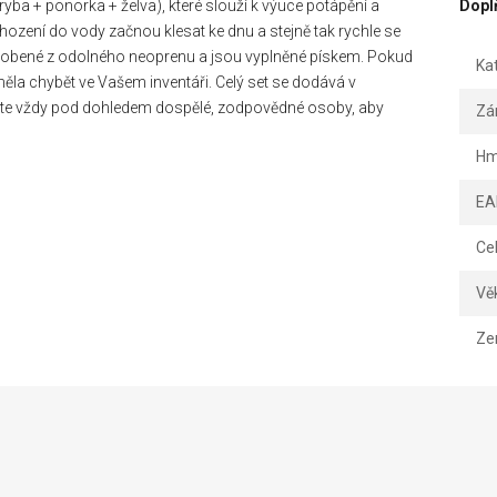
ba + ponorka + želva), které slouží k výuce potápění a
Dopl
ození do vody začnou klesat ke dnu a stejně tak rychle se
 vyrobené z odolného neoprenu a jsou vyplněné pískem. Pokud
Ka
eměla chybět ve Vašem inventáři. Celý set se dodává v
vejte vždy pod dohledem dospělé, zodpovědné osoby, aby
Zá
Hm
EA
Ce
Vě
Ze