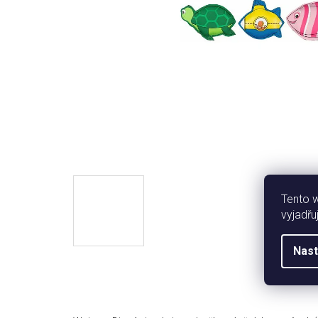
Tento 
vyjadřu
Nast