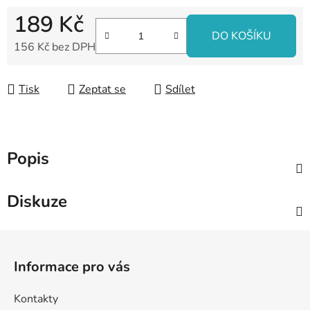
189 Kč
DO KOŠÍKU
156 Kč bez DPH
Měrná cena:
Tisk
Zeptat se
Sdílet
Popis
Diskuze
Z
á
Informace pro vás
p
a
Kontakty