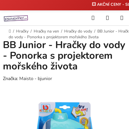
💥 AKČNÍ CENY - S
Přejít
Hledat
NÁKUP
na
KOŠÍK
obsah
Domů
/
Hračky
/
Hračky na ven
/
Hračky do vody
/
BB Junior - Hračk
do vody - Ponorka s projektorem mořského života
BB Junior - Hračky do vody
- Ponorka s projektorem
mořského života
Značka:
Maisto - bjunior