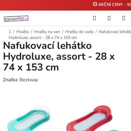
💥 AKČNÍ CENY - S
Přejít
Hledat
NÁKUP
na
KOŠÍK
obsah
Domů
/
Hračky
/
Hračky na ven
/
Hračky do vody
/
Nafukovací lehát
Hydroluxe, assort - 28 x 74 x 153 cm
Nafukovací lehátko
Hydroluxe, assort - 28 x
74 x 153 cm
Značka:
Bestway