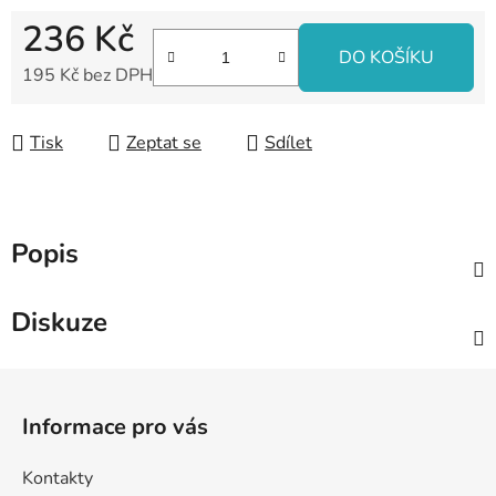
236 Kč
DO KOŠÍKU
195 Kč bez DPH
Měrná cena:
Tisk
Zeptat se
Sdílet
Popis
Diskuze
Z
á
Informace pro vás
p
a
Kontakty