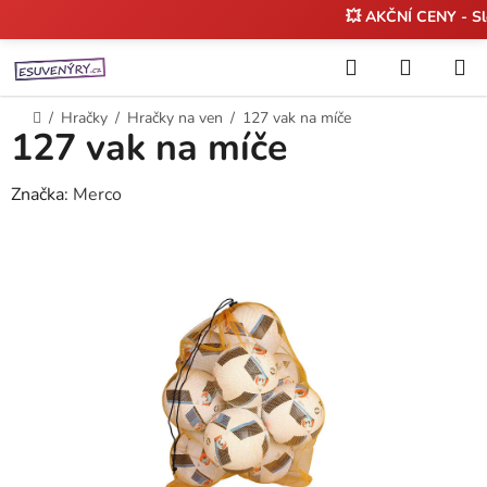
💥 AKČNÍ CENY - S
Přejít
Hledat
NÁKUP
na
KOŠÍK
obsah
Domů
/
Hračky
/
Hračky na ven
/
127 vak na míče
127 vak na míče
Značka:
Merco