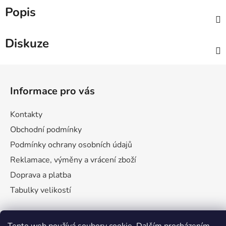
Popis
Diskuze
Z
á
Informace pro vás
p
a
Kontakty
t
Obchodní podmínky
í
Podmínky ochrany osobních údajů
Reklamace, výměny a vrácení zboží
Doprava a platba
Tabulky velikostí