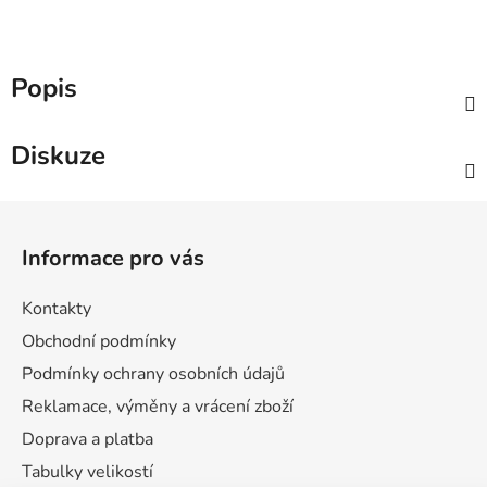
Popis
Diskuze
Z
á
Informace pro vás
p
a
Kontakty
t
Obchodní podmínky
í
Podmínky ochrany osobních údajů
Reklamace, výměny a vrácení zboží
Doprava a platba
Tabulky velikostí