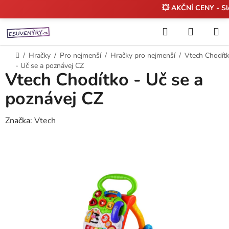
💥 AKČNÍ CENY - S
Přejít
Hledat
NÁKUP
na
KOŠÍK
obsah
Domů
/
Hračky
/
Pro nejmenší
/
Hračky pro nejmenší
/
Vtech Chodít
- Uč se a poznávej CZ
Vtech Chodítko - Uč se a
poznávej CZ
Značka:
Vtech