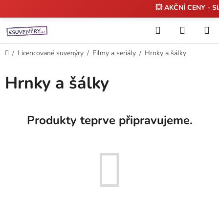
💥 AKČNÍ CENY - S
Přejít
Hledat
NÁKUP
na
KOŠÍK
obsah
Domů
/
Licencované suvenýry
/
Filmy a seriály
/
Hrnky a šálky
Hrnky a šálky
Produkty teprve připravujeme.