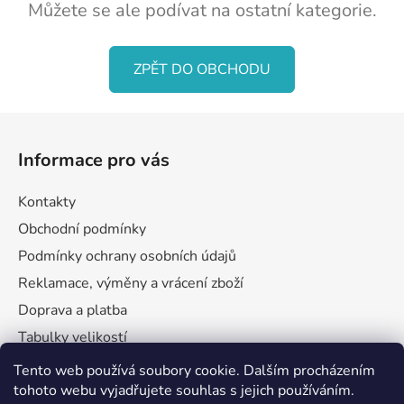
Můžete se ale podívat na ostatní kategorie.
ZPĚT DO OBCHODU
Z
á
Informace pro vás
p
a
Kontakty
t
Obchodní podmínky
í
Podmínky ochrany osobních údajů
Reklamace, výměny a vrácení zboží
Doprava a platba
Tabulky velikostí
Tento web používá soubory cookie. Dalším procházením
tohoto webu vyjadřujete souhlas s jejich používáním.