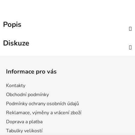
Popis
Diskuze
Z
á
Informace pro vás
p
a
Kontakty
t
Obchodní podmínky
í
Podmínky ochrany osobních údajů
Reklamace, výměny a vrácení zboží
Doprava a platba
Tabulky velikostí