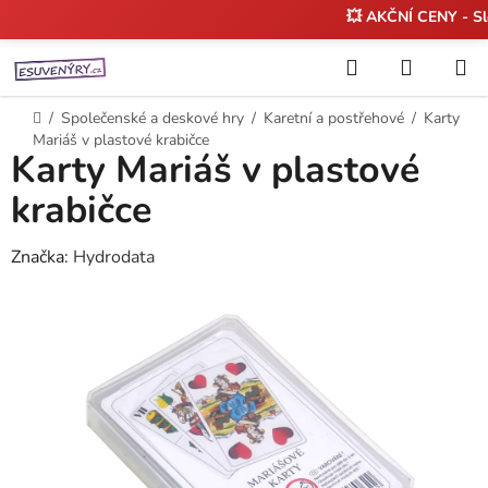
💥 AKČNÍ CENY - S
Přejít
Hledat
NÁKUP
na
KOŠÍK
obsah
Domů
/
Společenské a deskové hry
/
Karetní a postřehové
/
Karty
Mariáš v plastové krabičce
Karty Mariáš v plastové
krabičce
Značka:
Hydrodata