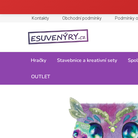
Přejít
Kontakty
Obchodní podmínky
Podmínky o
na
obsah
Hračky
Stavebnice a kreativní sety
Spol
Domů
OUTLET
/
Hračky
/
Pro holky
/
Kreativita
/
Nebulous Stars 