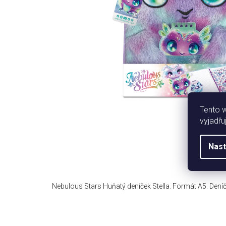
Tento 
vyjadřu
Nast
Nebulous Stars Huňatý deníček Stella. Formát A5. Deníč