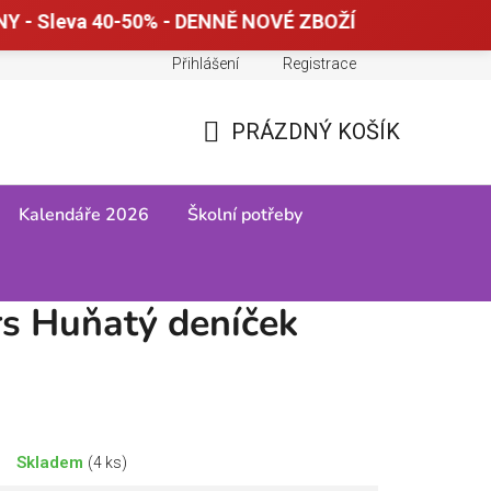
Y - Sleva 40-50% - DENNĚ NOVÉ ZBOŽÍ
Přihlášení
Registrace
Doprava a platba
Tabulky velikostí
PRÁZDNÝ KOŠÍK
NÁKUPNÍ
KOŠÍK
Kalendáře 2026
Školní potřeby
s Huňatý deníček
Skladem
(4 ks)