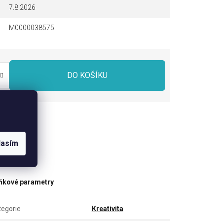
7.8.2026
M0000038575
DO KOŠÍKU
dílet
lasím
ňkové parametry
tegorie
Kreativita