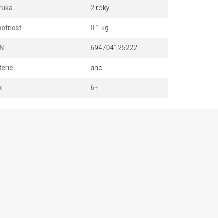
ruka
2 roky
otnost
0.1 kg
N
694704125222
terie
ano
k
6+