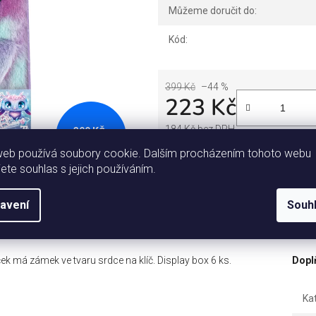
Můžeme doručit do:
Kód:
399 Kč
–44 %
223 Kč
184 Kč bez DPH
399 KČ
–44 %
Měrná cena:
web používá soubory cookie. Dalším procházením tohoto webu
jete souhlas s jejich používáním.
Tisk
Zeptat se
S
avení
Souh
Popis
Diskuze
ek má zámek ve tvaru srdce na klíč. Display box 6 ks.
Dopl
Ka