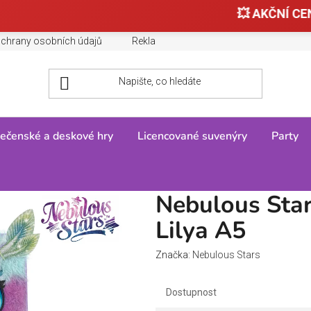
💥 AKČNÍ CEN
chrany osobních údajů
Reklamace, výměny a vrácení zboží
ečenské a deskové hry
Licencované suvenýry
Party
Huňatý deníček Lilya A5
Nebulous Star
Lilya A5
Značka:
Nebulous Stars
Dostupnost