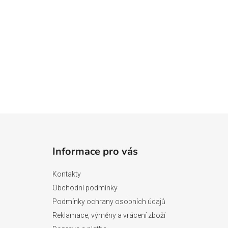
Z
á
Informace pro vás
p
a
Kontakty
t
Obchodní podmínky
í
Podmínky ochrany osobních údajů
Reklamace, výměny a vrácení zboží