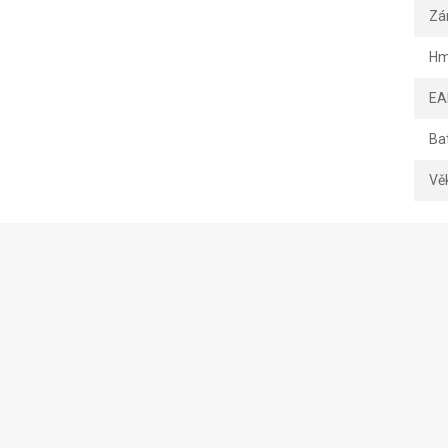
Zá
Hm
EA
Ba
Vě