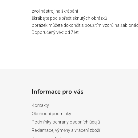
zvol nástroj na škrábání
škrábejte podle předtisknutých obrázků
obrázek můžete dokončit s použitím vzorů na šabloná
Doporučený věk: od 7 let
Z
á
Informace pro vás
p
a
Kontakty
t
Obchodní podmínky
í
Podmínky ochrany osobních údajů
Reklamace, výměny a vrácení zboží