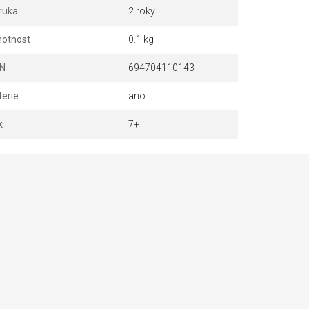
ruka
2 roky
otnost
0.1 kg
N
694704110143
terie
ano
k
7+