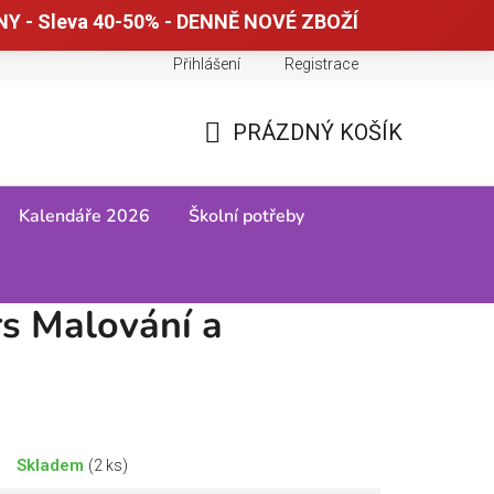
Y - Sleva 40-50% - DENNĚ NOVÉ ZBOŽÍ
Přihlášení
Registrace
Doprava a platba
Tabulky velikostí
PRÁZDNÝ KOŠÍK
NÁKUPNÍ
KOŠÍK
Kalendáře 2026
Školní potřeby
s Malování a
Skladem
(2 ks)