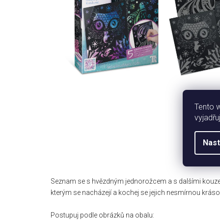
Tento 
vyjadřu
Nast
Seznam se s hvězdným jednorožcem a s dalšími kouzel
kterým se nacházejí a kochej se jejich nesmírnou krásou
Postupuj podle obrázků na obalu: