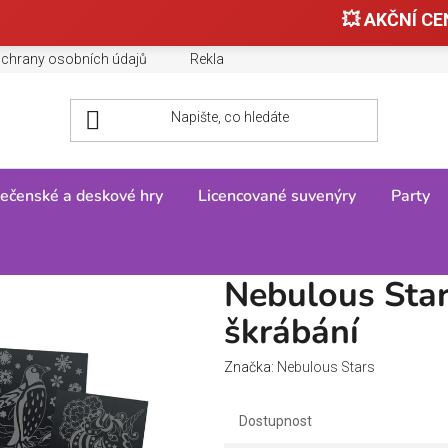
💥 AKČNÍ CEN
chrany osobních údajů
Reklamace, výměny a vrácení zboží
ečenské a deskové hry
Licencované suvenýry
Party
Malování a škrábání
Nebulous Star
škrábání
Značka:
Nebulous Stars
Dostupnost