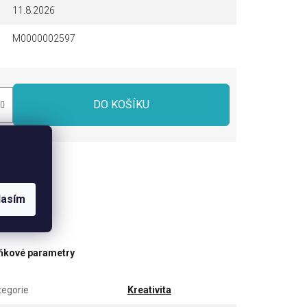
11.8.2026
M0000002597
DO KOŠÍKU
dílet
lasím
ňkové parametry
tegorie
Kreativita