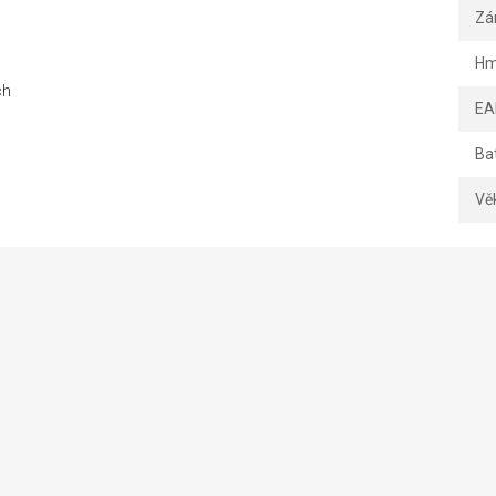
Zá
Hm
ch
EA
Ba
Vě