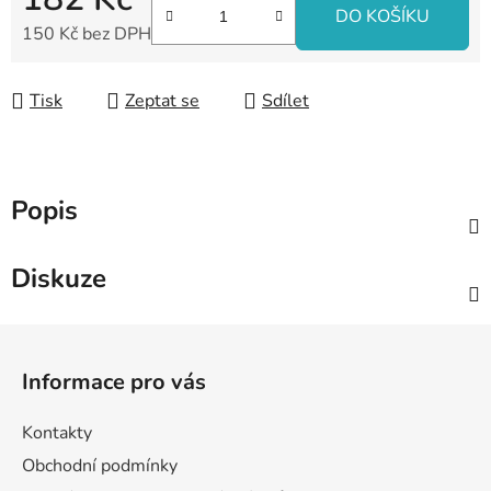
DO KOŠÍKU
150 Kč bez DPH
Měrná cena:
Tisk
Zeptat se
Sdílet
Popis
Diskuze
Z
á
Informace pro vás
p
a
Kontakty
t
Obchodní podmínky
í