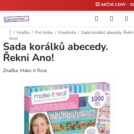
💥 AKČNÍ CENY - S
Přejít
Hledat
NÁKUP
na
KOŠÍK
obsah
Domů
/
Hračky
/
Pro holky
/
Kreativita
/
Sada korálků abecedy. Řekni
Ano!
Sada korálků abecedy.
Řekni Ano!
Značka:
Make it Real