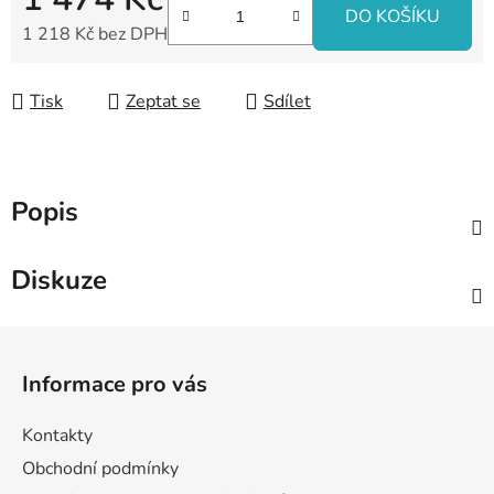
DO KOŠÍKU
1 218 Kč bez DPH
Měrná cena:
Tisk
Zeptat se
Sdílet
Popis
Diskuze
Z
á
Informace pro vás
p
a
Kontakty
t
Obchodní podmínky
í