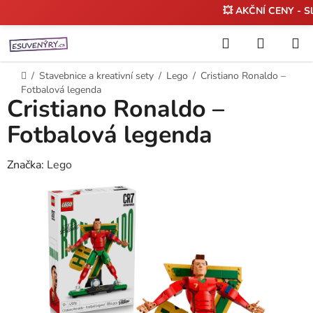
💥 AKČNÍ CENY - S
Přejít
Hledat
NÁKUP
na
KOŠÍK
obsah
Domů
/
Stavebnice a kreativní sety
/
Lego
/
Cristiano Ronaldo –
Fotbalová legenda
Cristiano Ronaldo –
Fotbalová legenda
Značka:
Lego