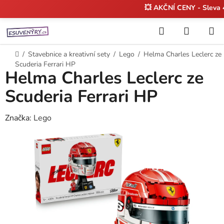
💥 AKČNÍ CENY - Sleva
Přejít
Hledat
NÁKUP
na
KOŠÍK
obsah
Domů
/
Stavebnice a kreativní sety
/
Lego
/
Helma Charles Leclerc ze
Scuderia Ferrari HP
Helma Charles Leclerc ze
Scuderia Ferrari HP
Značka:
Lego