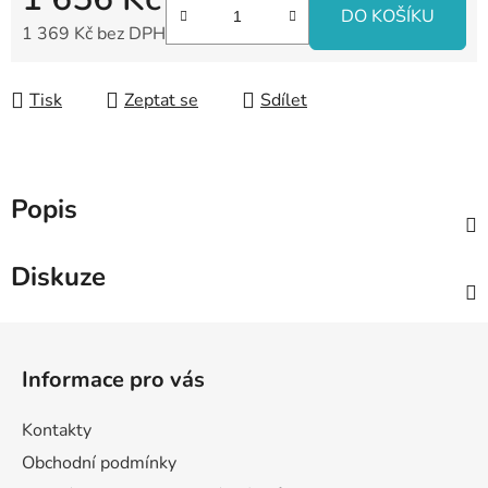
DO KOŠÍKU
1 369 Kč bez DPH
Měrná cena:
Tisk
Zeptat se
Sdílet
Popis
Diskuze
Z
á
Informace pro vás
p
a
Kontakty
t
Obchodní podmínky
í