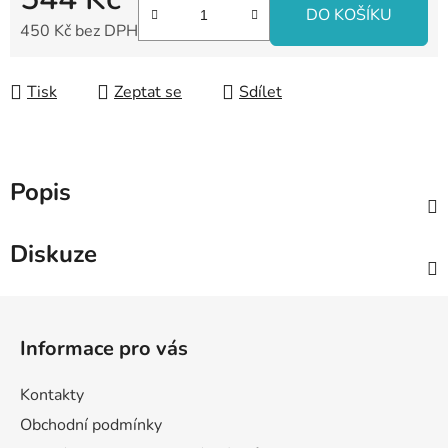
DO KOŠÍKU
450 Kč bez DPH
Měrná cena:
Tisk
Zeptat se
Sdílet
Popis
Diskuze
Z
á
Informace pro vás
p
a
Kontakty
t
Obchodní podmínky
í