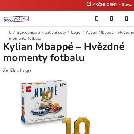
💥 AKČNÍ CENY - Sleva
Přejít
Hledat
NÁKUP
na
KOŠÍK
obsah
Domů
/
Stavebnice a kreativní sety
/
Lego
/
Kylian Mbappé – Hvězdné
momenty fotbalu
Kylian Mbappé – Hvězdné
momenty fotbalu
Značka:
Lego