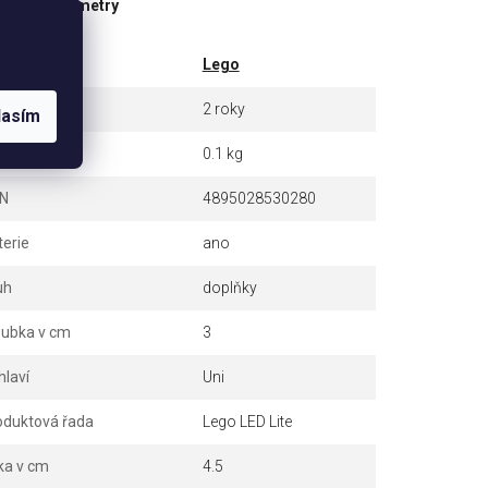
ňkové parametry
tegorie
Lego
ruka
2 roky
lasím
otnost
0.1 kg
N
4895028530280
terie
ano
uh
doplňky
oubka v cm
3
hlaví
Uni
oduktová řada
Lego LED Lite
ka v cm
4.5