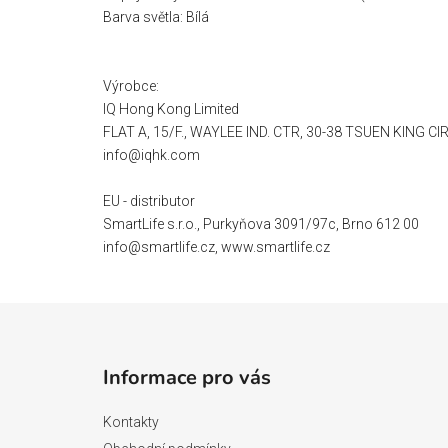
Barva světla: Bílá
Výrobce:
IQ Hong Kong Limited
FLAT A, 15/F., WAYLEE IND. CTR, 30-38 TSUEN KING C
info@iqhk.com
EU - distributor
SmartLife s.r.o., Purkyňova 3091/97c, Brno 612 00
info@smartlife.cz, www.smartlife.cz
Z
á
Informace pro vás
p
a
Kontakty
t