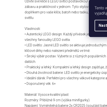
Oživte své klíče s LEGO svítící postavičkou! Představuj
zábavu a praktičnost v jednom. Tyto stylové přívěsky v
Tento 
doplňkem pro vaše klíče, batoh nebo tašku, ale také 
vyjadřu
světlu.
Nast
Vlastnosti:
• Autentický LEGO design: Každý přívěsek je detailně zp
všechny fanoušky LEGO světa.
• LED světlo: Jasné LED světlo se aktivuje jednoduchým s
klíčové dírky nebo nalezení předmětů ve tmě.
• Široký výběr postav: Vyberte si z různých populárníc
dalších.
• Praktický a lehký: Kompaktní a lehký design zajišťuje,
• Dlouhá životnost baterie: LED světlo je energeticky ús
• Ideální dárek: Perfektní pro všechny věkové kategori
• Doporučený věk: 6+
Materiál: Vysoce kvalitní plast
Rozměry: Přibližně 9 cm (výška minifigurky)
Napájení: Vyměnitelná baterie 2x CR2025 (součást bale