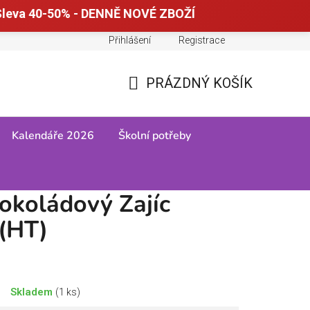
leva 40-50% - DENNĚ NOVÉ ZBOŽÍ
Přihlášení
Registrace
Doprava a platba
Tabulky velikostí
PRÁZDNÝ KOŠÍK
NÁKUPNÍ
KOŠÍK
Kalendáře 2026
Školní potřeby
okoládový Zajíc
 (HT)
Skladem
(1 ks)