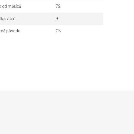
k od měsíců
72
ška v cm
9
mě původu
CN