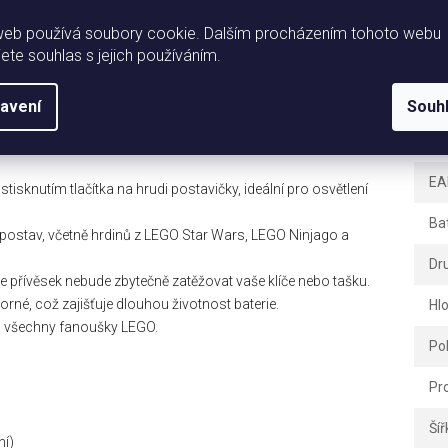
eme vám jedinečné LEGO svítící přívěsky, které kombinují
Dopl
e tvaru oblíbených LEGO figurek jsou nejen skvělým
web používá soubory cookie. Dalším procházením tohoto webu
praktickým pomocníkem ve tmě díky integrovanému LED
jete souhlas s jejich používáním.
Ka
Zá
avení
Souh
Hm
racovaný ve stylu klasických LEGO minifigurek, což potěší
EA
tisknutím tlačítka na hrudi postavičky, ideální pro osvětlení
Ba
h postav, včetně hrdinů z LEGO Star Wars, LEGO Ninjago a
Dr
 že přívěsek nebude zbytečně zatěžovat vaše klíče nebo tašku.
porné, což zajišťuje dlouhou životnost baterie.
Hl
e a všechny fanoušky LEGO.
Po
Pr
Šíř
ní)