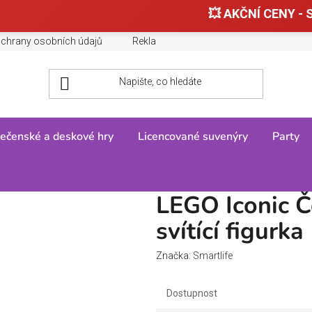
💥 AKČNÍ CENY - S
chrany osobních údajů
Reklamace, výměny a vrácení zboží
ečenské a deskové hry
Licencované suvenýry
Party
koládový Zajíc svítící figurka (HT)
LEGO Iconic Č
svítící figurka
Značka:
Smartlife
Dostupnost