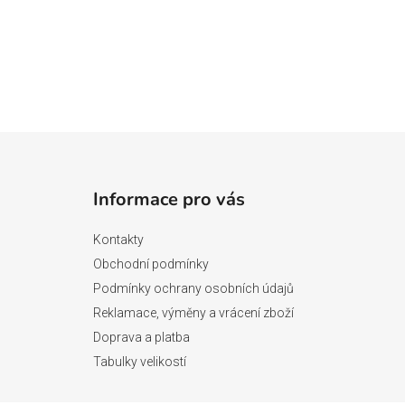
Z
á
Informace pro vás
p
a
Kontakty
t
Obchodní podmínky
í
Podmínky ochrany osobních údajů
Reklamace, výměny a vrácení zboží
Doprava a platba
Tabulky velikostí