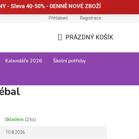
Y - Sleva 40-50% - DENNĚ NOVÉ ZBOŽÍ
Přihlášení
Registrace
Doprava a platba
Tabulky velikostí
PRÁZDNÝ KOŠÍK
NÁKUPNÍ
KOŠÍK
Kalendáře 2026
Školní potřeby
ébal
Skladem
(2 ks)
10.8.2026