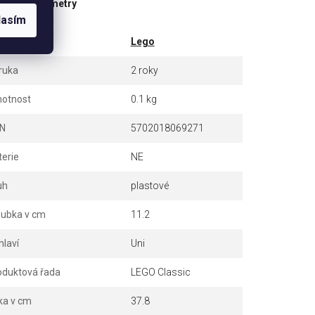
ňkové parametry
lasím
tegorie
Lego
ruka
2 roky
otnost
0.1 kg
N
5702018069271
terie
NE
uh
plastové
oubka v cm
11.2
hlaví
Uni
oduktová řada
LEGO Classic
ka v cm
37.8