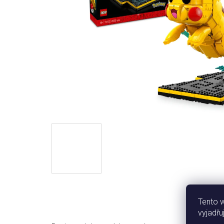
Tento 
vyjadřu