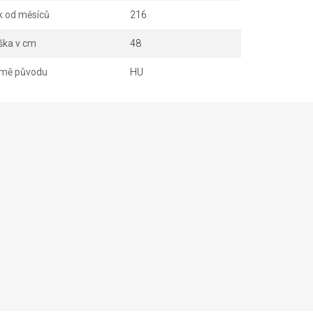
k od měsíců
216
ška v cm
48
mě původu
HU