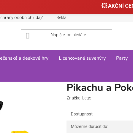
💥 AKČNÍ CEN
chrany osobních údajů
Reklamace, výměny a vrácení zboží
ečenské a deskové hry
Licencované suvenýry
Party
kébal
Pikachu a Pok
Značka:
Lego
Dostupnost
Můžeme doručit do: