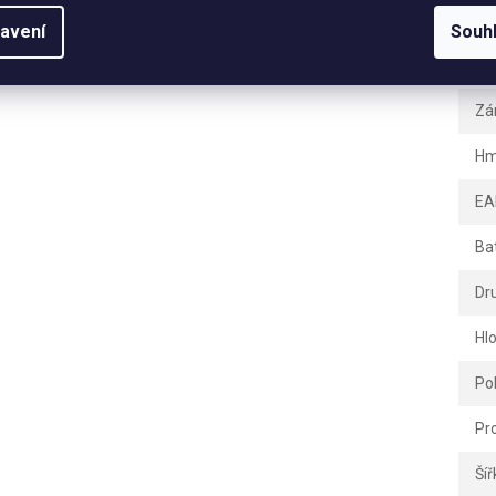
Dopl
avení
Souh
Ka
Zá
Hm
EA
Ba
Dr
Hl
Po
Pr
Šíř