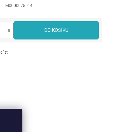
M0000075014
DO KOŠÍKU
dílet