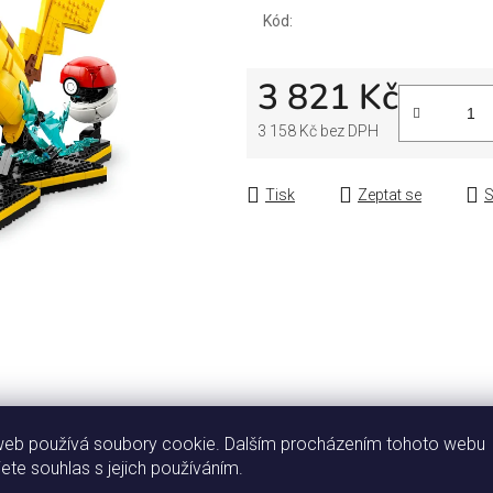
Kód:
3 821 Kč
3 158 Kč bez DPH
Měrná cena:
Tisk
Zeptat se
S
Popis
Diskuze
web používá soubory cookie. Dalším procházením tohoto webu
jete souhlas s jejich používáním.