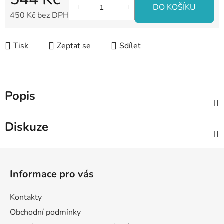
DO KOŠÍKU
450 Kč bez DPH
Měrná cena:
Tisk
Zeptat se
Sdílet
Popis
Diskuze
Z
á
Informace pro vás
p
a
Kontakty
t
Obchodní podmínky
í