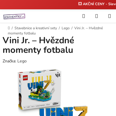
💥 AKČNÍ CENY - Sle
Přejít
Hledat
NÁKUP
na
KOŠÍK
obsah
Domů
/
Stavebnice a kreativní sety
/
Lego
/
Vini Jr. – Hvězdné
momenty fotbalu
Vini Jr. – Hvězdné
momenty fotbalu
Značka:
Lego