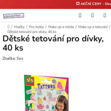
💥 AKČNÍ CENY - Sl
Přejít
Hledat
NÁKUP
na
KOŠÍK
obsah
Domů
/
Hračky
/
Pro holky
/
Make up a móda
/
Make up a tetování
/
Dětské tetování pro dívky, 40 ks
Dětské tetování pro dívky,
40 ks
Značka:
Ses