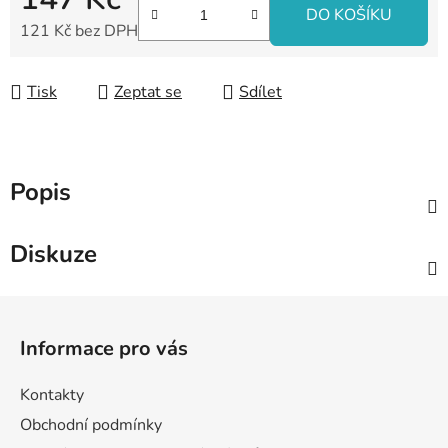
DO KOŠÍKU
121 Kč bez DPH
Měrná cena:
Tisk
Zeptat se
Sdílet
Popis
Diskuze
Z
á
Informace pro vás
p
a
Kontakty
t
Obchodní podmínky
í