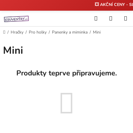
💥 AKČNÍ CENY - S
Přejít
Hledat
NÁKUP
na
KOŠÍK
obsah
Domů
/
Hračky
/
Pro holky
/
Panenky a miminka
/
Mini
Mini
Produkty teprve připravujeme.