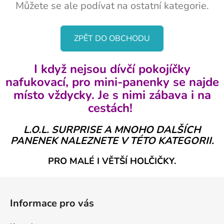
Můžete se ale podívat na ostatní kategorie.
ZPĚT DO OBCHODU
I když nejsou dívčí pokojíčky
nafukovací, pro mini-panenky se najde
místo vždycky. Je s nimi zábava i na
cestách!
L.O.L. SURPRISE A MNOHO DALŠÍCH
PANENEK NALEZNETE V TÉTO KATEGORII.
PRO MALÉ I VĚTŠÍ HOLČIČKY.
Z
á
Informace pro vás
p
a