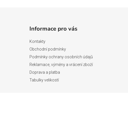
Z
á
Informace pro vás
p
a
Kontakty
t
Obchodní podmínky
í
Podmínky ochrany osobních údajů
Reklamace, výměny a vrácení zboží
Doprava a platba
Tabulky velikostí