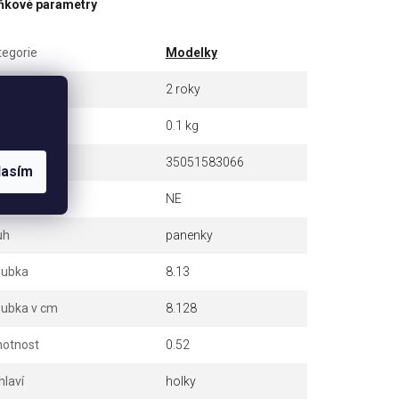
ňkové parametry
tegorie
Modelky
ruka
2 roky
otnost
0.1 kg
N
35051583066
lasím
terie
NE
uh
panenky
oubka
8.13
oubka v cm
8.128
otnost
0.52
hlaví
holky