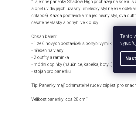
"Tajemné panenky Shadow High přicházejí na scénu s d
a opět uvidíš jejich úžasný umělecký styl nejen v obléká
chlapce). Každá postavička má jedinečný styl, dva ou
česatelné vlásky a pohyblivé klouby.
Tento 
Obsah balení:
vyjadřu
• 1 ze 6 nových postaviček s pohyblivými klouby i hlavo
• hřeben na vlasy
• 2 outfity a ramínka
Nast
• módní doplňky (náušnice, kabelka, boty…)
• stojan pro panenku
Tip: Panenky mají odnímatelné ruce v zápěstí pro snadn
Velikost panenky: cca 28 cm."