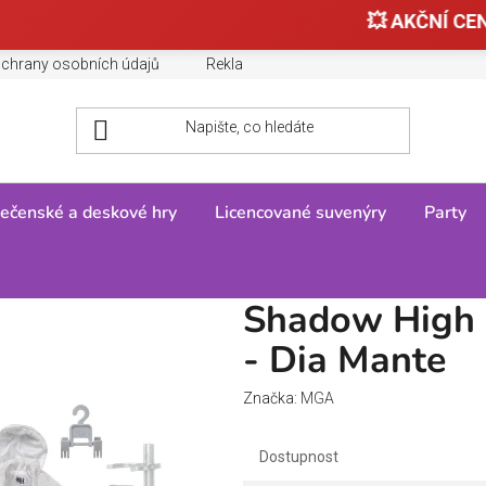
💥 AKČNÍ CENY
chrany osobních údajů
Reklamace, výměny a vrácení zboží
ečenské a deskové hry
Licencované suvenýry
Party
ky
/
Shadow High Color Shine panenka - Dia Mante
Shadow High 
- Dia Mante
Značka:
MGA
Dostupnost