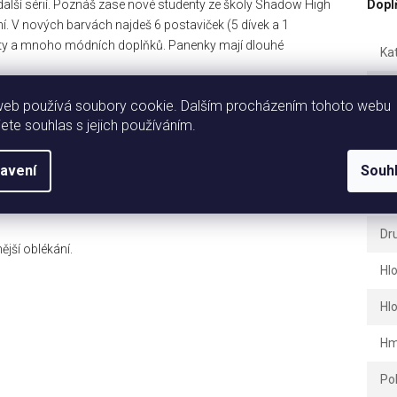
alší sérií. Poznáš zase nové studenty ze školy Shadow High
Dopl
ní. V nových barvách najdeš 6 postaviček (5 dívek a 1
tfity a mnoho módních doplňků. Panenky mají dlouhé
Ka
Zá
web používá soubory cookie. Dalším procházením tohoto webu
jete souhlas s jejich používáním.
Hm
u a dlouhými česatelnými vlásky (u dívek)
EA
avení
Souh
Ba
Dr
ější oblékání.
Hl
Hl
Hm
Po