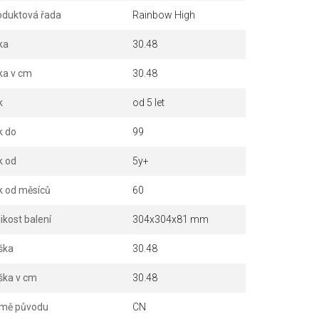
oduktová řada
Rainbow High
ka
30.48
ka v cm
30.48
k
od 5 let
k do
99
k od
5y+
k od měsíců
60
ikost balení
304x304x81 mm
ška
30.48
ška v cm
30.48
mě původu
CN