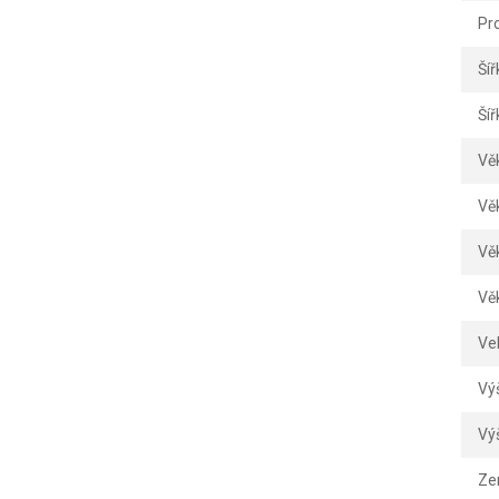
Pr
Šíř
Šíř
Vě
Vě
Vě
Vě
Vel
Vý
Vý
Ze