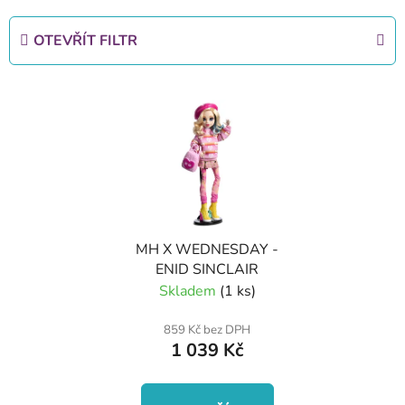
z
e
OTEVŘÍT FILTR
n
í
V
p
ý
r
p
o
i
d
s
u
p
k
r
t
MH X WEDNESDAY -
o
ů
ENID SINCLAIR
d
Skladem
(1 ks)
u
k
859 Kč bez DPH
1 039 Kč
t
ů