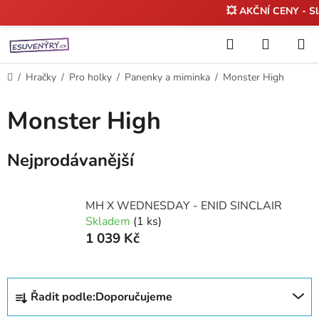
💥 AKČNÍ CENY - S
Přejít
Hledat
NÁKUP
na
KOŠÍK
obsah
Domů
/
Hračky
/
Pro holky
/
Panenky a miminka
/
Monster High
Monster High
Nejprodávanější
MH X WEDNESDAY - ENID SINCLAIR
Skladem
(1 ks)
1 039 Kč
Ř
Řadit podle:
Doporučujeme
a