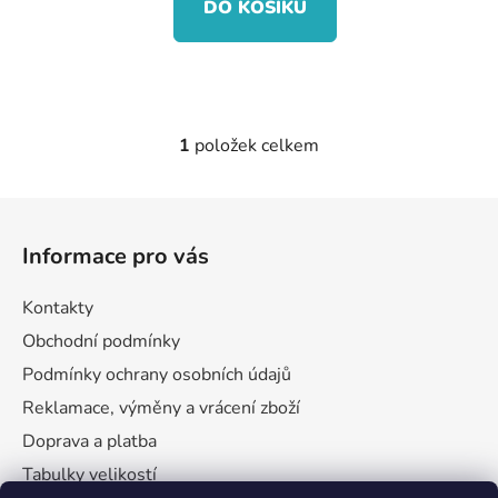
DO KOŠÍKU
1
položek celkem
O
v
l
Z
á
á
d
Informace pro vás
p
a
a
c
Kontakty
t
í
Obchodní podmínky
p
í
r
Podmínky ochrany osobních údajů
v
Reklamace, výměny a vrácení zboží
k
Doprava a platba
y
v
Tabulky velikostí