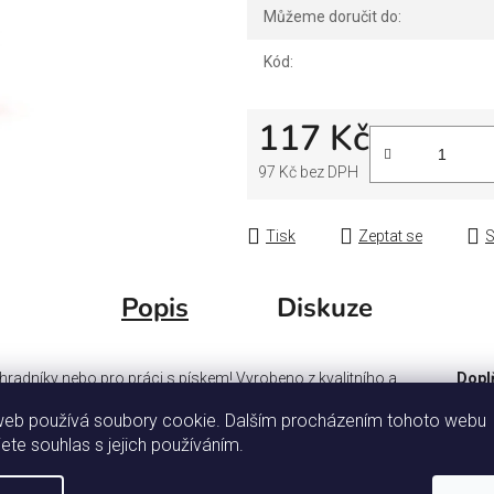
Můžeme doručit do:
Kód:
117 Kč
97 Kč bez DPH
Měrná cena:
Tisk
Zeptat se
S
Popis
Diskuze
hradníky nebo pro práci s pískem! Vyrobeno z kvalitního a
Dopl
á. Věk: 18m+. Rozměr: 21,5 x 12,5 x 14,5 cm.
web používá soubory cookie. Dalším procházením tohoto webu
Ka
jete souhlas s jejich používáním.
Zá