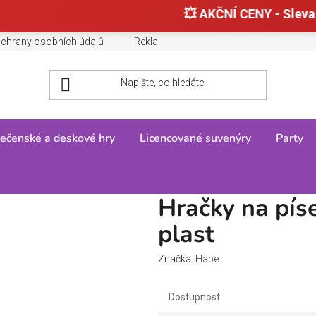
💥 AKČNÍ CENY - Sleva
chrany osobních údajů
Reklamace, výměny a vrácení zboží
ečenské a deskové hry
Licencované suvenýry
Party
sek - Konvička červená, plast
Hračky na pís
plast
Značka:
Hape
Dostupnost