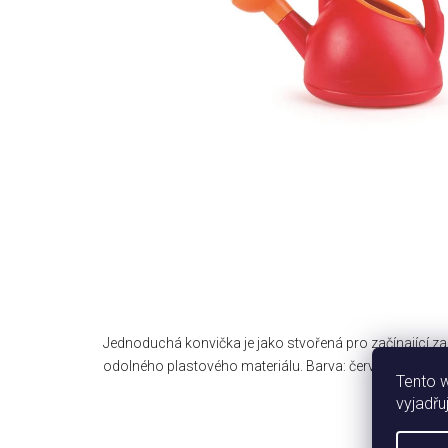
Jednoduchá konvička je jako stvořená pro začínající za
odolného plastového materiálu. Barva: červeno-oranžov
Tento 
vyjadřu