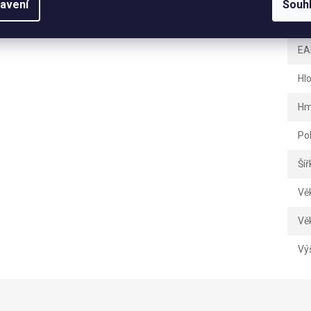
avení
Souh
Hm
EA
Hl
Hm
Po
Šíř
Vě
Vě
Vý