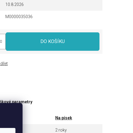
10.8.2026
M0000035036
DO KOŠÍKU
dílet
ňkové parametry
tegorie
Na písek
ruka
2 roky