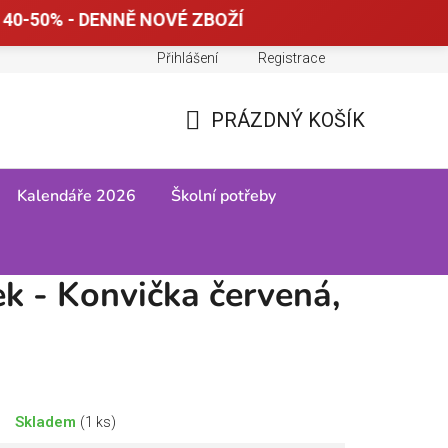
 40-50% - DENNĚ NOVÉ ZBOŽÍ
Přihlášení
Registrace
Doprava a platba
Tabulky velikostí
PRÁZDNÝ KOŠÍK
NÁKUPNÍ
KOŠÍK
Kalendáře 2026
Školní potřeby
ek - Konvička červená,
Skladem
(1 ks)