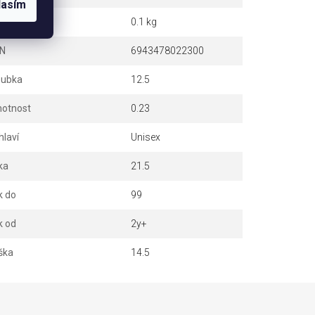
lasím
otnost
0.1 kg
N
6943478022300
oubka
12.5
otnost
0.23
hlaví
Unisex
ka
21.5
k do
99
k od
2y+
ška
14.5