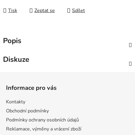
Měrná cena:
Tisk
Zeptat se
Sdílet
Popis
Diskuze
Z
á
Informace pro vás
p
a
Kontakty
t
Obchodní podmínky
í
Podmínky ochrany osobních údajů
Reklamace, výměny a vrácení zboží