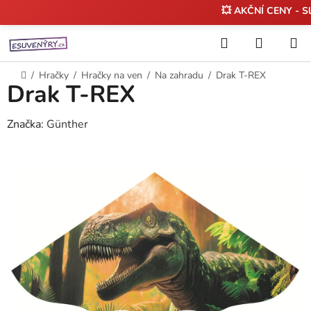
💥 AKČNÍ CENY - S
Přejít
Hledat
NÁKUP
na
KOŠÍK
obsah
Domů
/
Hračky
/
Hračky na ven
/
Na zahradu
/
Drak T-REX
Drak T-REX
Značka:
Günther