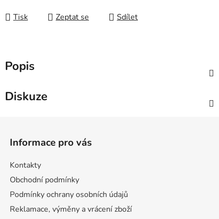
Měrná cena:
Tisk
Zeptat se
Sdílet
Popis
Diskuze
Z
á
Informace pro vás
p
a
Kontakty
t
Obchodní podmínky
í
Podmínky ochrany osobních údajů
Reklamace, výměny a vrácení zboží