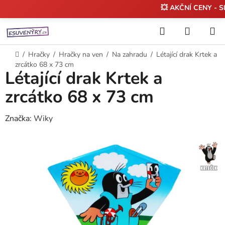
💥 AKČNÍ CENY - S
Přejít
Hledat
NÁKUP
na
KOŠÍK
obsah
Domů
/
Hračky
/
Hračky na ven
/
Na zahradu
/
Létající drak Krtek a
zrcátko 68 x 73 cm
Létající drak Krtek a
zrcátko 68 x 73 cm
Značka:
Wiky