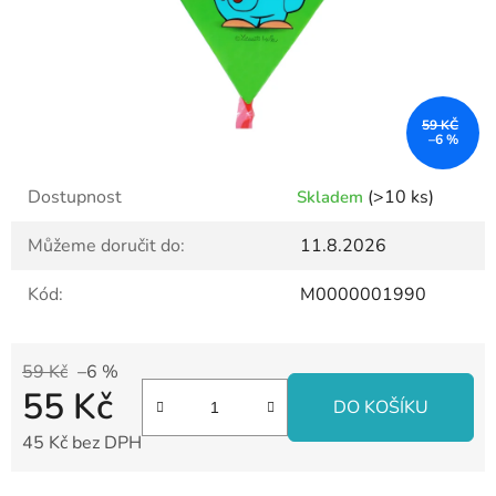
59 KČ
–6 %
Dostupnost
(>10 ks)
Skladem
Můžeme doručit do:
11.8.2026
Kód:
M0000001990
59 Kč
–6 %
55 Kč
DO KOŠÍKU
45 Kč bez DPH
Měrná cena: