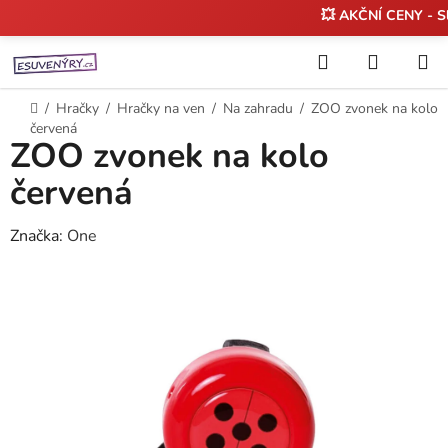
💥 AKČNÍ CENY - S
Přejít
Hledat
NÁKUP
na
KOŠÍK
obsah
Domů
/
Hračky
/
Hračky na ven
/
Na zahradu
/
ZOO zvonek na kolo
červená
ZOO zvonek na kolo
červená
Značka:
One