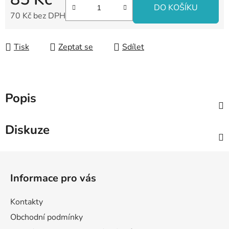
DO KOŠÍKU
70 Kč bez DPH
Měrná cena:
Tisk
Zeptat se
Sdílet
Popis
Diskuze
Z
á
Informace pro vás
p
a
Kontakty
t
Obchodní podmínky
í