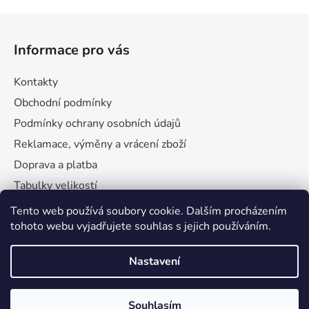
Z
á
Informace pro vás
p
a
Kontakty
t
Obchodní podmínky
í
Podmínky ochrany osobních údajů
Reklamace, výměny a vrácení zboží
Doprava a platba
Tabulky velikostí
Tento web používá soubory cookie. Dalším procházením
tohoto webu vyjadřujete souhlas s jejich používáním.
Nastavení
Souhlasím
Vytvořil Shoptet