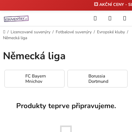
💥 AKČNÍ CENY - S
Přejít
Hledat
NÁKUP
na
KOŠÍK
obsah
Domů
/
Licencované suvenýry
/
Fotbalové suvenýry
/
Evropské kluby
/
Německá liga
Německá liga
FC Bayern
Borussia
Mnichov
Dortmund
Produkty teprve připravujeme.