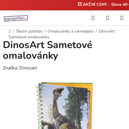
💥 AKČNÍ CENY - Sleva 4
Přejít
Hledat
NÁKUP
na
KOŠÍK
obsah
Domů
/
Školní potřeby
/
Omalovánky a samolepky
/
DinosArt
Sametové omalovánky
DinosArt Sametové
omalovánky
Značka:
Dinosart