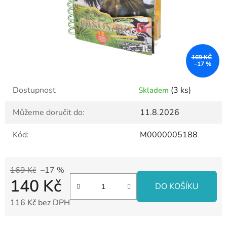
169 KČ
–17 %
Dostupnost
(3 ks)
Skladem
Můžeme doručit do:
11.8.2026
Kód:
M0000005188
169 Kč
–17 %
140 Kč
DO KOŠÍKU
116 Kč bez DPH
Měrná cena: