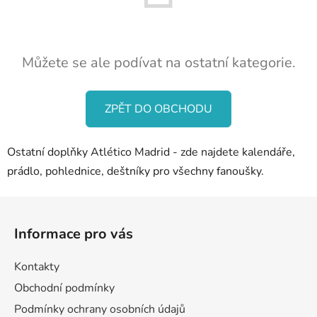
Můžete se ale podívat na ostatní kategorie.
ZPĚT DO OBCHODU
Ostatní doplňky Atlético Madrid - zde najdete kalendáře,
prádlo, pohlednice, deštníky pro všechny fanoušky.
Z
á
Informace pro vás
p
a
Kontakty
t
Obchodní podmínky
í
Podmínky ochrany osobních údajů