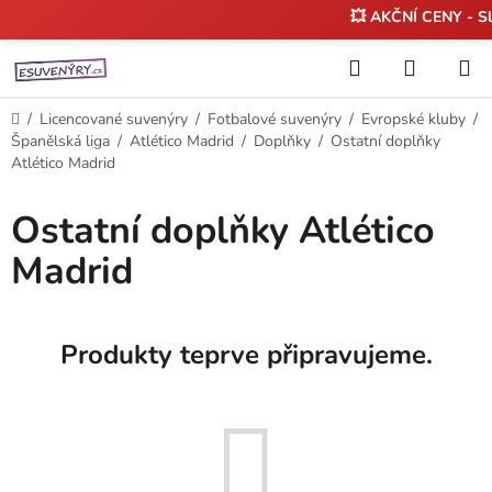
💥 AKČNÍ CENY - S
Přejít
Hledat
NÁKUP
na
KOŠÍK
obsah
Domů
/
Licencované suvenýry
/
Fotbalové suvenýry
/
Evropské kluby
/
Španělská liga
/
Atlético Madrid
/
Doplňky
/
Ostatní doplňky
Atlético Madrid
Ostatní doplňky Atlético
Madrid
Produkty teprve připravujeme.