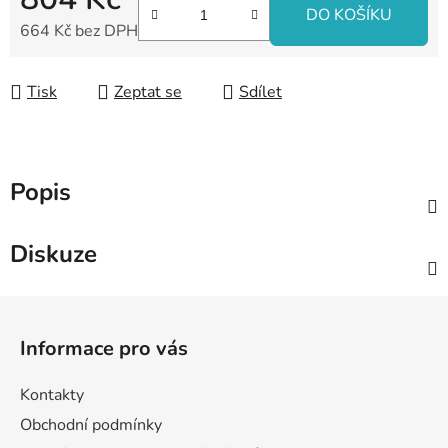
DO KOŠÍKU
664 Kč bez DPH
Měrná cena:
Tisk
Zeptat se
Sdílet
Popis
Diskuze
Z
á
Informace pro vás
p
a
Kontakty
t
Obchodní podmínky
í