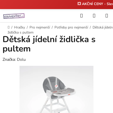
💥 AKČNÍ CENY - Sl
Přejít
Hledat
NÁKUP
na
KOŠÍK
obsah
Domů
/
Hračky
/
Pro nejmenší
/
Potřeby pro nejmenší
/
Dětská jídeln
židlička s pultem
Dětská jídelní židlička s
pultem
Značka:
Dolu