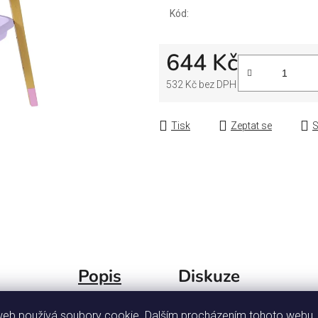
Kód:
644 Kč
532 Kč bez DPH
Měrná cena:
Tisk
Zeptat se
S
Popis
Diskuze
web používá soubory cookie. Dalším procházením tohoto webu