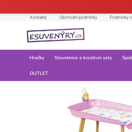
Přejít
Kontakty
Obchodní podmínky
Podmínky o
na
obsah
Hračky
Stavebnice a kreativní sety
Spol
Domů
OUTLET
/
Hračky
/
Pro holky
/
Panenky a miminka
/
Mimi