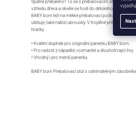
Špatně přebaleno? To se s přebalovacím stolem BABY 
vyjadřu
vzhledu dřeva a skvěle se hodí do dětského pokojíčku k 
BABY born leží na měkké přebalovací podložce, kačenk
Nast
utěšuje, také nabízí ubrousky. V trojdílné přihrádce pod
hračky.
• Kvalitní doplněk pro originální panenku BABY born.
• Pro radost z nápadité, rozmanité a dlouhotrvající hry.
• Vhodný i pro menší panenky.
BABY born Přebalovací stůl s odnímatelným zásobník