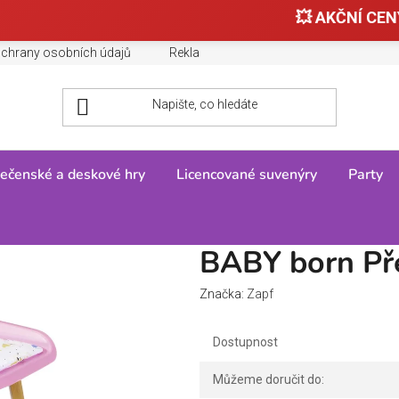
💥 AKČNÍ CENY
chrany osobních údajů
Reklamace, výměny a vrácení zboží
ečenské a deskové hry
Licencované suvenýry
Party
nka
/
Příslušenství
/
BABY born Přebalovací stůl
BABY born Pře
Značka:
Zapf
Dostupnost
Můžeme doručit do: