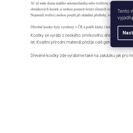
Ať už máte doma malého automechanika nebo tvořivou vílu, nad skládáním
obrázkových kostek si mohou postavit šestici různých vozů, a přitom si b
Tento 
Nejmenší tvořivci mohou použít při skládání předlohy, větší šikulové to 
vyjadřu
Dřevěné kostky byly vyrobeny v ČR a potěší kluky i holčičky od 3 let.
Nast
Kostky se vyrábí z českého smrkového dřeva v naší ryze 
let. Kvalitní přírodní materiál přežije celé generace a j
Dřevěné kostky zde vyrábíme také na zakázku jak pro hra