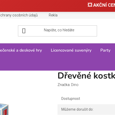
💥 AKČNÍ CEN
chrany osobních údajů
Reklamace, výměny a vrácení zboží
ečenské a deskové hry
Licencované suvenýry
Party
Puzzle
/
Dřevěné kostky Doprava – 6 kostek
Dřevěné kostk
Značka:
Dino
Dostupnost
Můžeme doručit do: