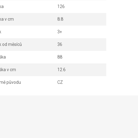
ka
126
ka v cm
8.8
k
3+
k od měsíců
36
ška
88
ška v cm
12.6
mě původu
CZ