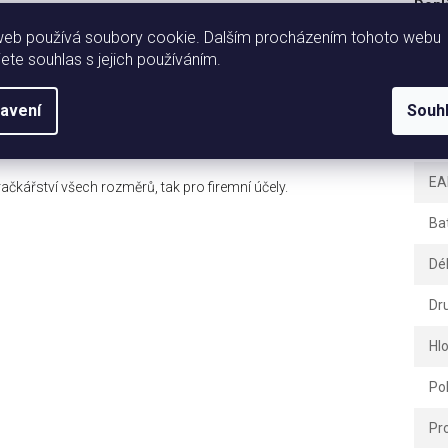
Dopl
 dopravních prostředků z dřevěných kostek se spolehlivě zabaví. Z šesti
udou rozvíjet motorické schopnosti, prostorovou představivost a fantazii.
web používá soubory cookie. Dalším procházením tohoto webu
zvládnou bez nich.
jete souhlas s jejich používáním.
Ka
Zá
avení
Souh
české továrně Dino Topa, která svou historii píše už od 50.
Hm
e zdravotně nezávadný.
EA
čkářství všech rozměrů, tak pro firemní účely.
Ba
Dé
Dr
Hl
Po
Pr