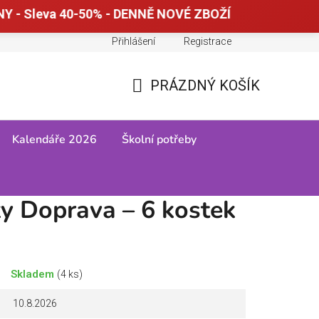
Y - Sleva 40-50% - DENNĚ NOVÉ ZBOŽÍ
Přihlášení
Registrace
Doprava a platba
Tabulky velikostí
PRÁZDNÝ KOŠÍK
NÁKUPNÍ
KOŠÍK
Kalendáře 2026
Školní potřeby
y Doprava – 6 kostek
Skladem
(4 ks)
10.8.2026