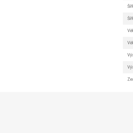
Šíř
Šíř
Vě
Vě
Vý
Vý
Ze