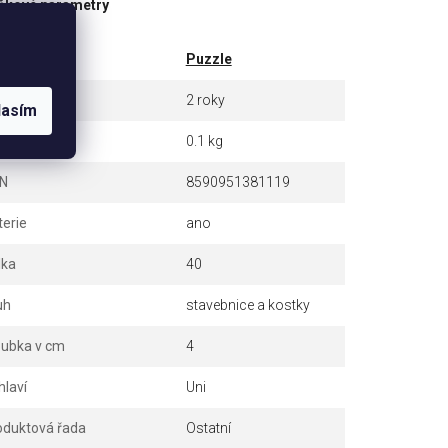
ňkové parametry
tegorie
Puzzle
ruka
2 roky
lasím
otnost
0.1 kg
N
8590951381119
terie
ano
lka
40
uh
stavebnice a kostky
oubka v cm
4
hlaví
Uni
oduktová řada
Ostatní