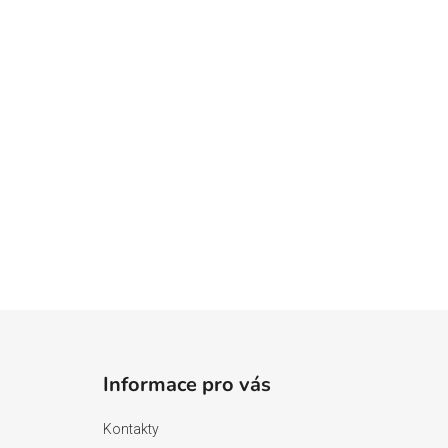
Z
á
Informace pro vás
p
a
Kontakty
t