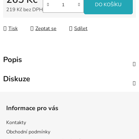
DO KOŠÍKU
219 Kč bez DPH
Měrná cena:
Tisk
Zeptat se
Sdílet
Popis
Diskuze
Z
á
Informace pro vás
p
a
Kontakty
t
Obchodní podmínky
í