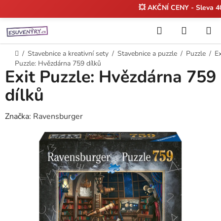
💥 AKČNÍ CENY - Sleva 
Přejít
Hledat
NÁKUP
na
KOŠÍK
obsah
Domů
/
Stavebnice a kreativní sety
/
Stavebnice a puzzle
/
Puzzle
/
Ex
Puzzle: Hvězdárna 759 dílků
Exit Puzzle: Hvězdárna 759
dílků
Značka:
Ravensburger