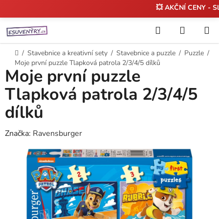
💥 AKČNÍ CENY - S
Přejít
Hledat
NÁKUP
na
KOŠÍK
obsah
Domů
/
Stavebnice a kreativní sety
/
Stavebnice a puzzle
/
Puzzle
/
Moje první puzzle Tlapková patrola 2/3/4/5 dílků
Moje první puzzle
Tlapková patrola 2/3/4/5
dílků
Značka:
Ravensburger