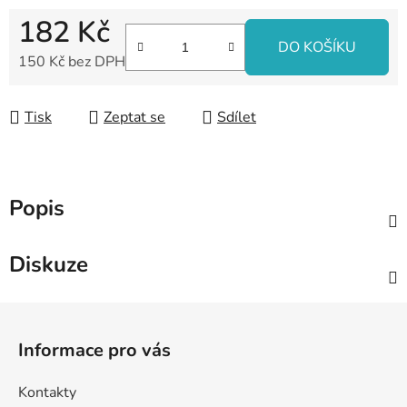
182 Kč
DO KOŠÍKU
150 Kč bez DPH
Měrná cena:
Tisk
Zeptat se
Sdílet
Popis
Diskuze
Z
á
Informace pro vás
p
a
Kontakty