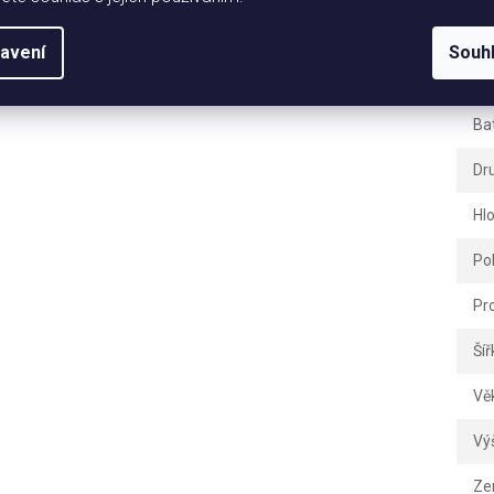
Hm
avení
Souh
EA
Ba
Dr
Hl
Po
Pr
Šíř
Vě
Vý
Ze