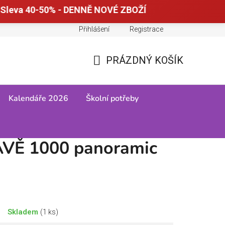
Sleva 40-50% - DENNĚ NOVÉ ZBOŽÍ
Přihlášení
Registrace
Doprava a platba
Tabulky velikostí
PRÁZDNÝ KOŠÍK
NÁKUPNÍ
KOŠÍK
Kalendáře 2026
Školní potřeby
VĚ 1000 panoramic
Skladem
(1 ks)