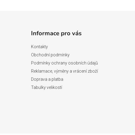
Z
á
Informace pro vás
p
a
Kontakty
t
Obchodní podmínky
í
Podmínky ochrany osobních údajů
Reklamace, výměny a vrácení zboží
Doprava a platba
Tabulky velikostí