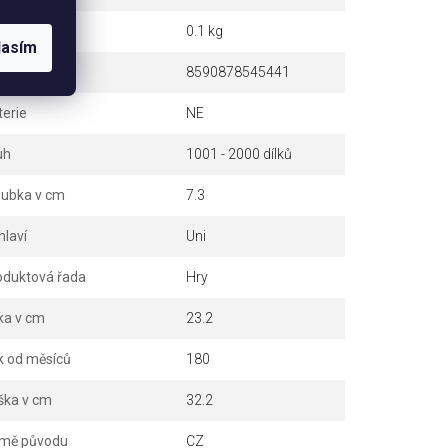
otnost
0.1 kg
lasím
N
8590878545441
terie
NE
uh
1001 - 2000 dílků
oubka v cm
7.3
hlaví
Uni
oduktová řada
Hry
ka v cm
23.2
k od měsíců
180
ška v cm
32.2
mě původu
CZ