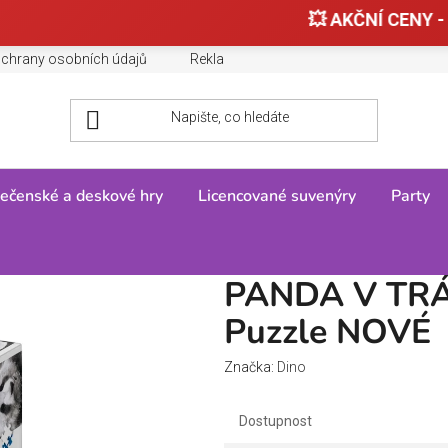
💥 AKČNÍ CENY - 
chrany osobních údajů
Reklamace, výměny a vrácení zboží
ečenské a deskové hry
Licencované suvenýry
Party
Puzzle
/
PANDA V TRÁVĚ 1000 panoramic Puzzle NOVÉ
PANDA V TRÁ
Puzzle NOVÉ
Značka:
Dino
Dostupnost