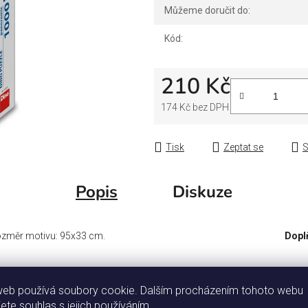
Můžeme doručit do:
Kód:
210 Kč
174 Kč bez DPH
Měrná cena:
Tisk
Zeptat se
S
Popis
Diskuze
měr motivu: 95x33 cm.
Dopl
Ka
web používá soubory cookie. Dalším procházením tohoto webu
Zá
jete souhlas s jejich používáním.