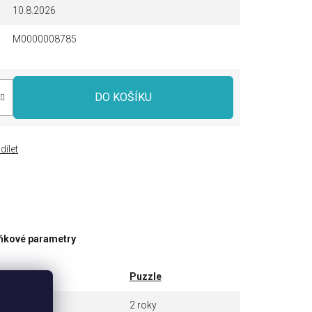
10.8.2026
M0000008785
DO KOŠÍKU
dílet
ňkové parametry
tegorie
Puzzle
ruka
2 roky