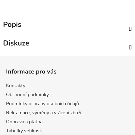
Popis
Diskuze
Z
á
Informace pro vás
p
a
Kontakty
t
Obchodní podmínky
í
Podmínky ochrany osobních údajů
Reklamace, výměny a vrácení zboží
Doprava a platba
Tabulky velikostí