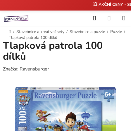
💥 AKČNÍ CENY - S
Přejít
Hledat
NÁKUP
na
KOŠÍK
obsah
Domů
/
Stavebnice a kreativní sety
/
Stavebnice a puzzle
/
Puzzle
/
Tlapková patrola 100 dílků
Tlapková patrola 100
dílků
Značka:
Ravensburger