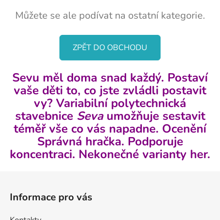
Můžete se ale podívat na ostatní kategorie.
ZPĚT DO OBCHODU
Sevu měl doma snad každý. Postaví
vaše děti to, co jste zvládli postavit
vy? Variabilní polytechnická
stavebnice
Seva
umožňuje sestavit
téměř vše co vás napadne. Ocenění
Správná hračka. Podporuje
koncentraci. Nekonečné varianty her.
Z
á
Informace pro vás
p
a
Kontakty