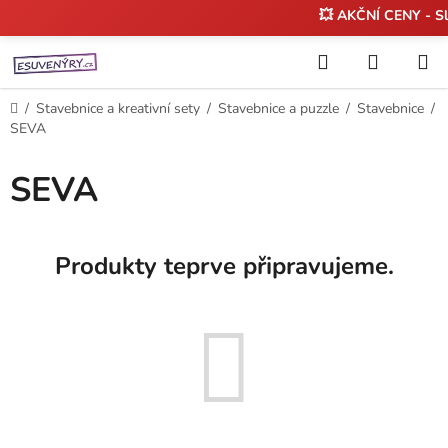
💥 AKČNÍ CENY - S
Přejít
Hledat
NÁKUP
na
KOŠÍK
obsah
Domů
/
Stavebnice a kreativní sety
/
Stavebnice a puzzle
/
Stavebnice
/
SEVA
SEVA
Produkty teprve připravujeme.