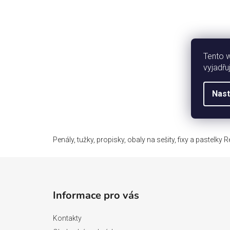
Tento 
vyjadřu
Nast
Penály, tužky, propisky, obaly na sešity, fixy a pastelky 
Z
á
Informace pro vás
p
a
Kontakty
t