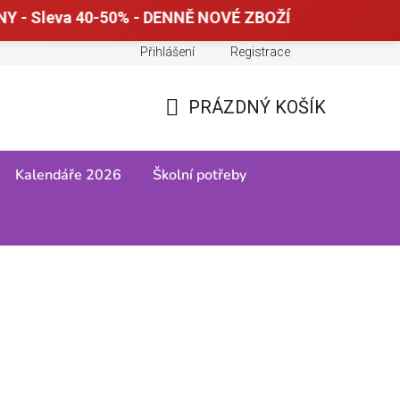
Y - Sleva 40-50% - DENNĚ NOVÉ ZBOŽÍ
Přihlášení
Registrace
Doprava a platba
Tabulky velikostí
PRÁZDNÝ KOŠÍK
NÁKUPNÍ
KOŠÍK
Kalendáře 2026
Školní potřeby
y