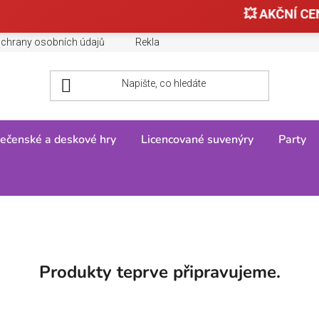
💥 AKČNÍ CEN
chrany osobních údajů
Reklamace, výměny a vrácení zboží
ečenské a deskové hry
Licencované suvenýry
Party
ské kluby
/
Španělská liga
/
Real Madrid CF
/
Doplňky
/
Školní potřeb
Produkty teprve připravujeme.