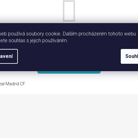
web používá soubory cookie. Dalším procházením tohoto webu
jete souhlas s jejich používáním.
Můžete se ale podívat na ostatní kategorie.
avení
Souh
ZPĚT DO OBCHODU
Real Madrid CF.