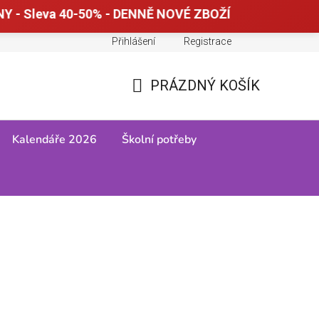
Y - Sleva 40-50% - DENNĚ NOVÉ ZBOŽÍ
Přihlášení
Registrace
Doprava a platba
Tabulky velikostí
PRÁZDNÝ KOŠÍK
NÁKUPNÍ
KOŠÍK
Kalendáře 2026
Školní potřeby