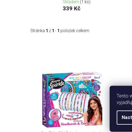
Skladem
(1 ks)
339 Kč
Stránka
1
z
1
-
1
položek celkem
V
ý
p
i
Tento 
s
vyjadřu
p
r
Nast
o
d