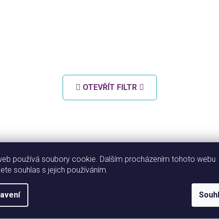
OTEVŘÍT FILTR
web používá soubory cookie. Dalším procházením tohoto webu
jete souhlas s jejich používáním.
avení
Souh