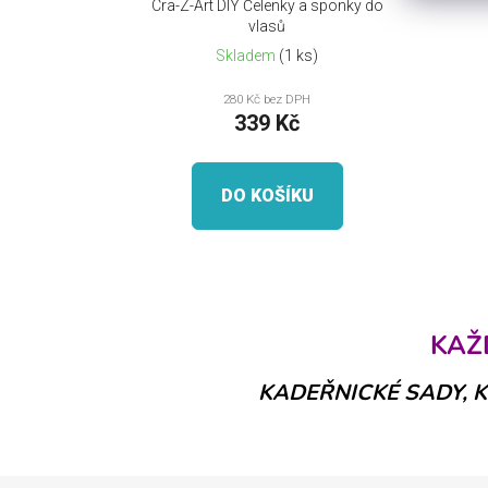
Cra-Z-Art DIY Čelenky a sponky do
u
vlasů
k
Skladem
(1 ks)
t
280 Kč bez DPH
ů
339 Kč
DO KOŠÍKU
KAŽ
KADEŘNICKÉ SADY, K