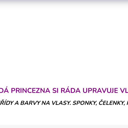
O
v
DÁ PRINCEZNA SI RÁDA UPRAVUJE VL
l
á
ŘÍDY A BARVY NA VLASY. SPONKY, ČELENKY,
d
a
c
í