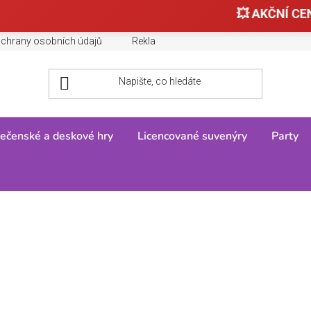
💥 AKČNÍ CEN
chrany osobních údajů
Reklamace, výměny a vrácení zboží
ečenské a deskové hry
Licencované suvenýry
Party