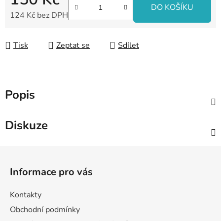
DO KOŠÍKU
124 Kč bez DPH
Měrná cena:
Tisk
Zeptat se
Sdílet
Popis
Diskuze
Z
á
Informace pro vás
p
a
Kontakty
t
Obchodní podmínky
í