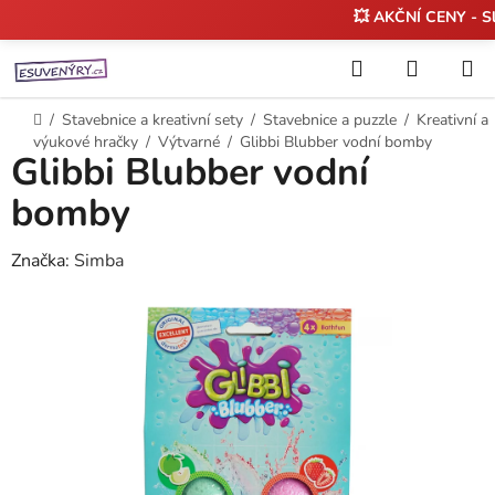
💥 AKČNÍ CENY - S
Přejít
Hledat
NÁKUP
na
KOŠÍK
obsah
Domů
/
Stavebnice a kreativní sety
/
Stavebnice a puzzle
/
Kreativní a
výukové hračky
/
Výtvarné
/
Glibbi Blubber vodní bomby
Glibbi Blubber vodní
bomby
Značka:
Simba