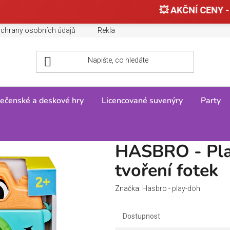
💥 AKČNÍ CENY - 
chrany osobních údajů
Reklamace, výměny a vrácení zboží
ečenské a deskové hry
Licencované suvenýry
Party
Kreativní a výukové hračky
/
Výtvarné
/
HASBRO - Play-Doh Foťák a tv
HASBRO - Pla
tvoření fotek
Značka:
Hasbro - play-doh
Dostupnost