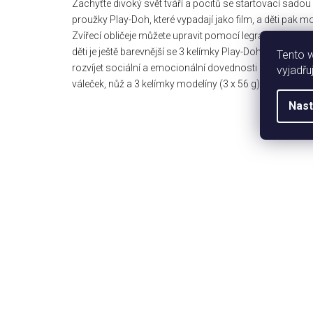
Zachyťte divoký svět tváří a pocitů se startovací sado
proužky Play-Doh, které vypadají jako film, a děti pak m
Zvířecí obličeje můžete upravit pomocí legračních formič
děti je ještě barevnější se 3 kelímky Play-Doh. Předškol
Tento 
rozvíjet sociální a emocionální dovednosti a jemnou mot
vyjadřu
váleček, nůž a 3 kelímky modelíny (3 x 56 g). Rozměry ba
Nast