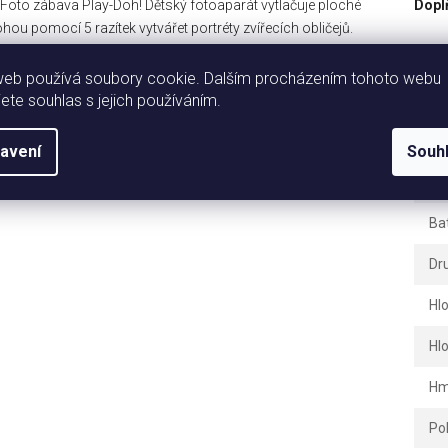
u Foto zábava Play-Doh! Dětský fotoaparát vytlačuje ploché
Dopl
ohou pomocí 5 razítek vytvářet portréty zvířecích obličejů.
ek, jako jsou kníry, klobouky, brýle a další. Nápaditá hra pro
Ka
ní hračky, jako je tato sada Play-Doh starters, pomáhají dětem
web používá soubory cookie. Dalším procházením tohoto webu
oriku. Sada obsahuje: foto nástroj, podložku, 5 razítek,
jete souhlas s jejich používáním.
Zá
lení: 17,78 x 20,32 x 6,66 cm. Věk: 2+
Hm
avení
Souh
EA
Ba
Dr
Hl
Hl
Hm
Po