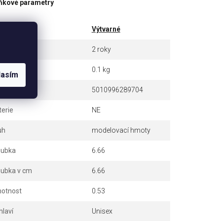
ňkové parametry
tegorie
Výtvarné
ruka
2 roky
otnost
0.1 kg
lasím
N
5010996289704
terie
NE
uh
modelovací hmoty
oubka
6.66
oubka v cm
6.66
otnost
0.53
hlaví
Unisex