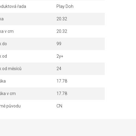
oduktová řada
Play Doh
ka
20.32
ka v cm
20.32
k do
99
k od
2y+
k od měsíců
24
ška
17.78
ška v cm
17.78
mě původu
CN