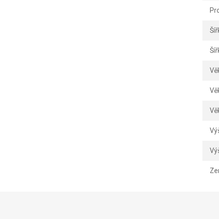
Pr
Šíř
Šíř
Vě
Vě
Vě
Vý
Vý
Ze