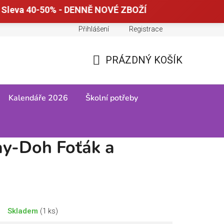
Sleva 40-50% - DENNĚ NOVÉ ZBOŽÍ
Přihlášení
Registrace
Doprava a platba
Tabulky velikostí
PRÁZDNÝ KOŠÍK
NÁKUPNÍ
KOŠÍK
Kalendáře 2026
Školní potřeby
oření fotek
y-Doh Foťák a
Skladem
(1 ks)