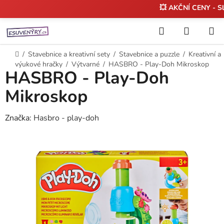
💥 AKČNÍ CENY - S
Přejít
Hledat
NÁKUP
na
KOŠÍK
obsah
Domů
/
Stavebnice a kreativní sety
/
Stavebnice a puzzle
/
Kreativní a
výukové hračky
/
Výtvarné
/
HASBRO - Play-Doh Mikroskop
HASBRO - Play-Doh
Mikroskop
Značka:
Hasbro - play-doh