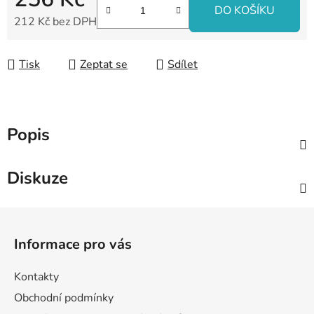
DO KOŠÍKU
212 Kč bez DPH
Měrná cena:
Tisk
Zeptat se
Sdílet
Popis
Diskuze
Z
á
Informace pro vás
p
a
Kontakty
t
Obchodní podmínky
í