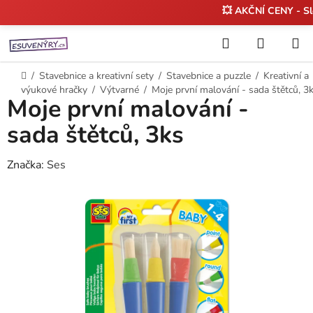
💥 AKČNÍ CENY - S
Přejít
Hledat
NÁKUP
na
KOŠÍK
obsah
Domů
/
Stavebnice a kreativní sety
/
Stavebnice a puzzle
/
Kreativní a
výukové hračky
/
Výtvarné
/
Moje první malování - sada štětců, 3
Moje první malování -
sada štětců, 3ks
Značka:
Ses