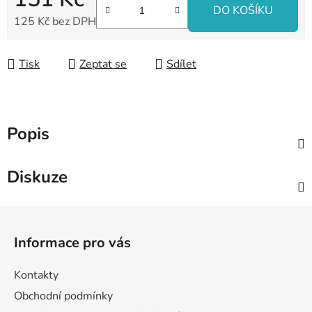
DO KOŠÍKU
125 Kč bez DPH
Měrná cena:
Tisk
Zeptat se
Sdílet
Popis
Diskuze
Z
á
Informace pro vás
p
a
Kontakty
t
Obchodní podmínky
í