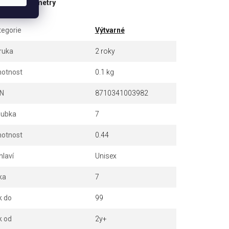
ňkové parametry
tegorie
Výtvarné
ruka
2 roky
otnost
0.1 kg
N
8710341003982
oubka
7
otnost
0.44
hlaví
Unisex
ka
7
k do
99
k od
2y+