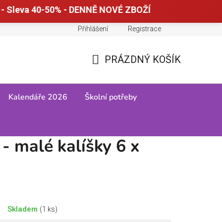
- Sleva 40-50% - DENNĚ NOVÉ ZBOŽÍ
Přihlášení
Registrace
Doprava a platba
Tabulky velikostí
PRÁZDNÝ KOŠÍK
NÁKUPNÍ
KOŠÍK
Kalendáře 2026
Školní potřeby
 x 45ml
- malé kalíšky 6 x
Skladem
(1 ks)