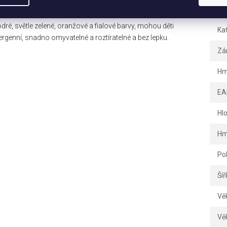
jemu 6x45ml! Prstové barvy jsou jedním z nejznámějších
Dopl
tě barvy a omyvatelnosti je prstová barva nepřekonatelná. S
odré, světle zelené, oranžové a fialové barvy, mohou děti
Ka
lergenní, snadno omyvatelné a roztíratelné a bez lepku.
Zá
Hm
EA
Hl
Hm
Po
Šíř
Vě
Vě