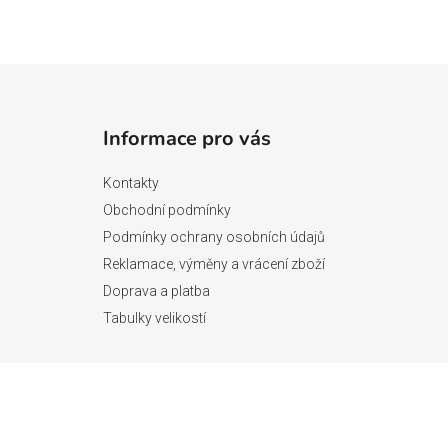
Z
á
Informace pro vás
p
a
Kontakty
t
Obchodní podmínky
í
Podmínky ochrany osobních údajů
Reklamace, výměny a vrácení zboží
Doprava a platba
Tabulky velikostí