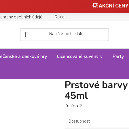
💥 AKČNÍ CENY 
chrany osobních údajů
Reklamace, výměny a vrácení zboží
ečenské a deskové hry
Licencované suvenýry
Party
Kreativní a výukové hračky
/
Výtvarné
/
Prstové barvy - malé kalíšky 6
Prstové barvy 
45ml
Značka:
Ses
Dostupnost