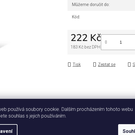
Můžeme doručit do:
Kód:
222 Kč
183 Kč bez DPH
Měrná cena:
Tisk
Zeptat se
S
web používá soubory cookie. Dalším procházením tohoto webu
Popis
Diskuze
jete souhlas s jejich používáním.
avení
Souh