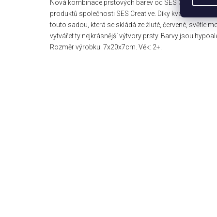
Nová kombinace prstových barev od SES Creative o ob
produktů společnosti SES Creative. Díky kvalitě, intenzi
touto sadou, která se skládá ze žluté, červené, světle m
vytvářet ty nejkrásnější výtvory prsty. Barvy jsou hypoa
Rozměr výrobku: 7x20x7cm. Věk: 2+.