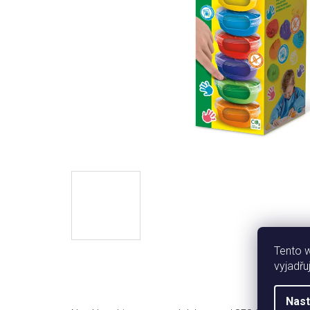
Tento 
vyjadřu
Nast