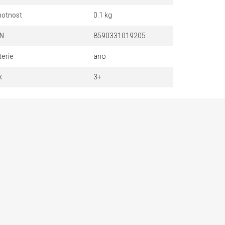
otnost
0.1 kg
N
8590331019205
terie
ano
k
3+