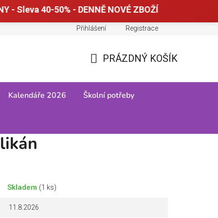
Y - Sleva 40-50% - DENNĚ NOVÉ ZBOŽÍ
Přihlášení
Registrace
Doprava a platba
Tabulky velikostí
PRÁZDNÝ KOŠÍK
NÁKUPNÍ
KOŠÍK
Kalendáře 2026
Školní potřeby
likán
Skladem
(1 ks)
11.8.2026