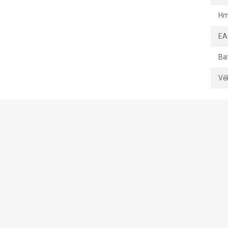
Hm
EA
Ba
Vě