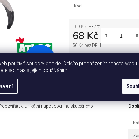
Kód:
109 Kč
–37 %
68 Kč
56 Kč bez DPH
Měrná cena:
109 KČ
–37 %
web používá soubory cookie. Dalším procházením tohoto webu
Tisk
Zeptat se
S
jete souhlas s jejich používáním.
Popis
Diskuze
avení
Souh
írce zvířátek. Unikátní napodobenina skutečného
Dopl
Ka
Zá