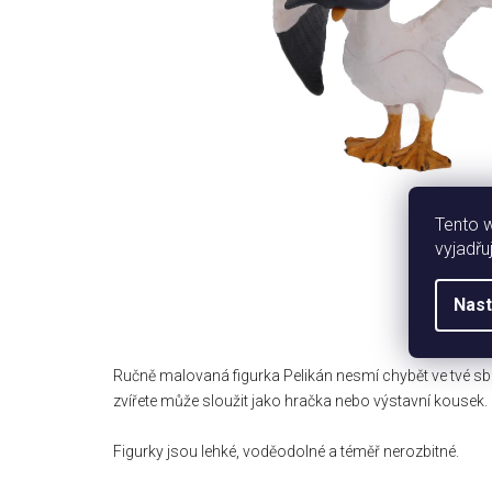
Tento 
vyjadřu
Nast
Ručně malovaná figurka Pelikán nesmí chybět ve tvé sb
zvířete může sloužit jako hračka nebo výstavní kousek.
Figurky jsou lehké, voděodolné a téměř nerozbitné.