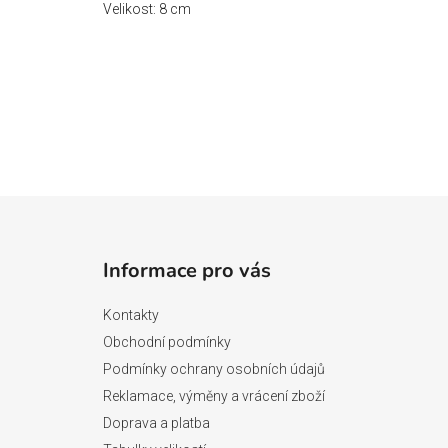
Velikost: 8 cm
Z
á
Informace pro vás
p
a
Kontakty
t
Obchodní podmínky
í
Podmínky ochrany osobních údajů
Reklamace, výměny a vrácení zboží
Doprava a platba