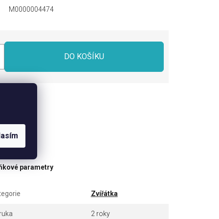
M0000004474
DO KOŠÍKU
dílet
lasím
ňkové parametry
tegorie
Zvířátka
ruka
2 roky