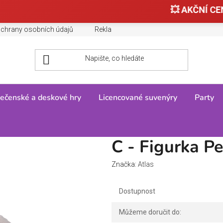
💥 AKČNÍ CEN
chrany osobních údajů
Reklamace, výměny a vrácení zboží
ečenské a deskové hry
Licencované suvenýry
Party
a Pelikán
C - Figurka Pe
Značka:
Atlas
Dostupnost
Můžeme doručit do: