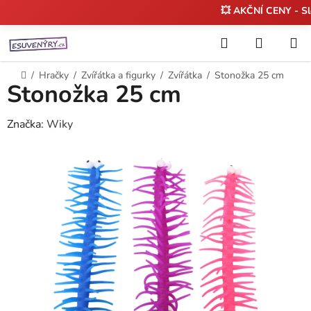
💥 AKČNÍ CENY - S
Přejít
Hledat
NÁKUP
na
KOŠÍK
obsah
Domů
/
Hračky
/
Zvířátka a figurky
/
Zvířátka
/
Stonožka 25 cm
Stonožka 25 cm
Značka:
Wiky