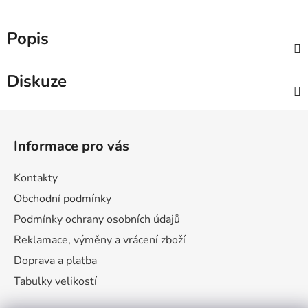
Popis
Diskuze
Z
á
Informace pro vás
p
a
Kontakty
t
Obchodní podmínky
í
Podmínky ochrany osobních údajů
Reklamace, výměny a vrácení zboží
Doprava a platba
Tabulky velikostí