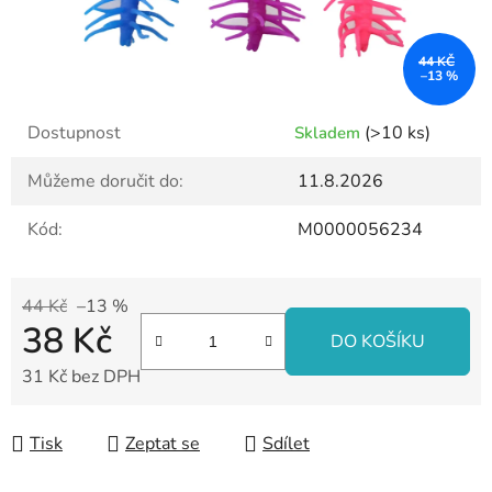
44 KČ
–13 %
Dostupnost
(>10 ks)
Skladem
Můžeme doručit do:
11.8.2026
Kód:
M0000056234
44 Kč
–13 %
38 Kč
DO KOŠÍKU
31 Kč bez DPH
Měrná cena:
Tisk
Zeptat se
Sdílet