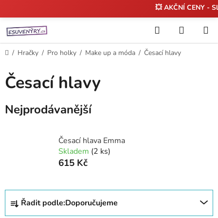
💥 AKČNÍ CENY - S
Přejít
Hledat
NÁKUP
na
KOŠÍK
obsah
Domů
/
Hračky
/
Pro holky
/
Make up a móda
/
Česací hlavy
Česací hlavy
Nejprodávanější
Česací hlava Emma
Skladem
(2 ks)
615 Kč
Ř
Řadit podle:
Doporučujeme
a