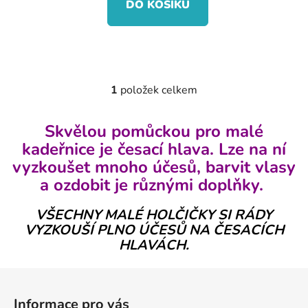
DO KOŠÍKU
1
položek celkem
O
v
l
Skvělou pomůckou pro malé
á
kadeřnice je česací hlava. Lze na ní
d
vyzkoušet mnoho účesů, barvit vlasy
a
a ozdobit je různými doplňky.
c
í
VŠECHNY MALÉ HOLČIČKY SI RÁDY
p
VYZKOUŠÍ PLNO ÚČESŮ NA ČESACÍCH
r
HLAVÁCH.
v
k
Z
y
á
v
Informace pro vás