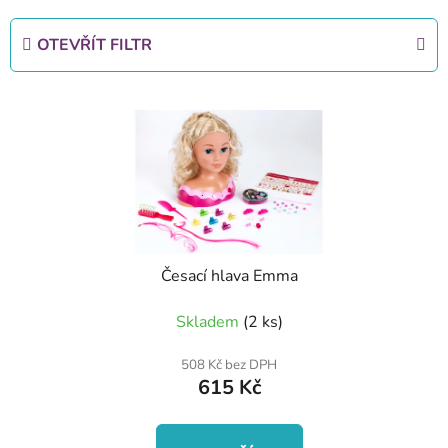
z
e
OTEVŘÍT FILTR
n
í
V
p
ý
r
p
o
i
d
s
u
p
k
r
t
Česací hlava Emma
o
ů
d
Skladem
(2 ks)
u
k
508 Kč bez DPH
615 Kč
t
ů