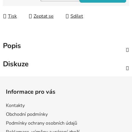
Měrná cena:
Tisk
Zeptat se
Sdílet
Popis
Diskuze
Z
á
Informace pro vás
p
a
Kontakty
t
Obchodní podmínky
í
Podmínky ochrany osobních údajů