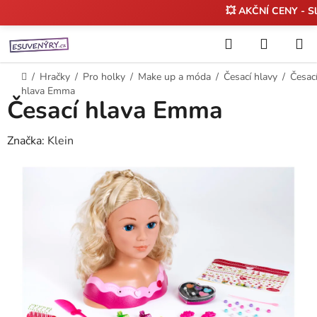
💥 AKČNÍ CENY - S
Přejít
Hledat
NÁKUP
na
KOŠÍK
obsah
Domů
/
Hračky
/
Pro holky
/
Make up a móda
/
Česací hlavy
/
Česac
hlava Emma
Česací hlava Emma
Značka:
Klein