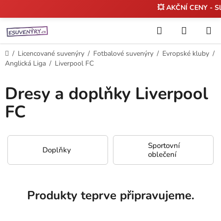
💥 AKČNÍ CENY - S
Přejít
Hledat
NÁKUP
na
KOŠÍK
obsah
Domů
/
Licencované suvenýry
/
Fotbalové suvenýry
/
Evropské kluby
/
Anglická Liga
/
Liverpool FC
Dresy a doplňky Liverpool
FC
Sportovní
Doplňky
oblečení
Produkty teprve připravujeme.