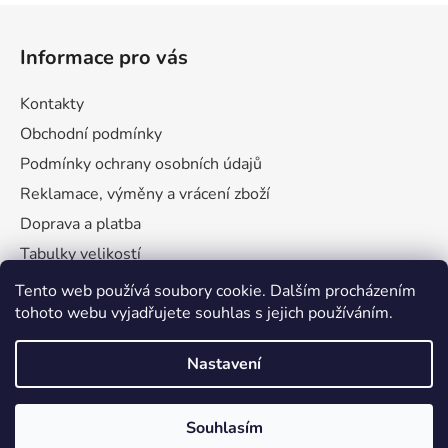
Z
á
Informace pro vás
p
a
Kontakty
t
Obchodní podmínky
í
Podmínky ochrany osobních údajů
Reklamace, výměny a vrácení zboží
Doprava a platba
Tabulky velikostí
Tento web používá soubory cookie. Dalším procházením
tohoto webu vyjadřujete souhlas s jejich používáním.
Nastavení
Souhlasím
Vytvořil Shoptet