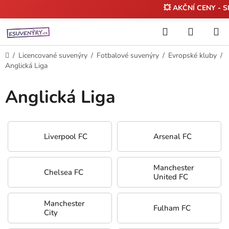
💥 AKČNÍ CENY - S
Přejít
Hledat
NÁKUP
na
KOŠÍK
obsah
Domů
/
Licencované suvenýry
/
Fotbalové suvenýry
/
Evropské kluby
/
Anglická Liga
Anglická Liga
Liverpool FC
Arsenal FC
Manchester
Chelsea FC
United FC
Manchester
Fulham FC
City