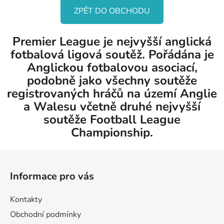
ZPĚT DO OBCHODU
Premier League je nejvyšší anglická
fotbalová ligová soutěž. Pořádána je
Anglickou fotbalovou asociací,
podobně jako všechny soutěže
registrovaných hráčů na území Anglie
a Walesu včetně druhé nejvyšší
soutěže Football League
Championship.
Z
á
Informace pro vás
p
a
Kontakty
t
Obchodní podmínky
í