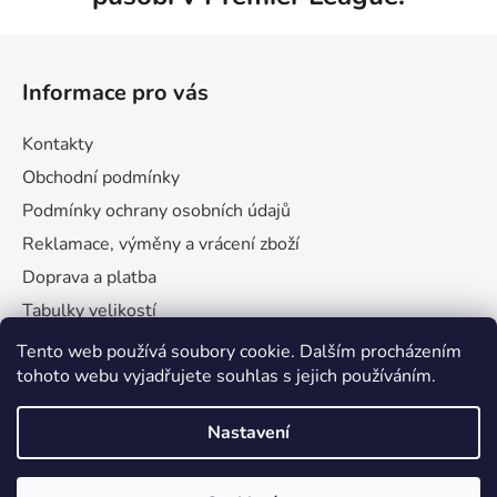
Z
á
Informace pro vás
p
a
Kontakty
t
Obchodní podmínky
í
Podmínky ochrany osobních údajů
Reklamace, výměny a vrácení zboží
Doprava a platba
Tabulky velikostí
Tento web používá soubory cookie. Dalším procházením
tohoto webu vyjadřujete souhlas s jejich používáním.
Nastavení