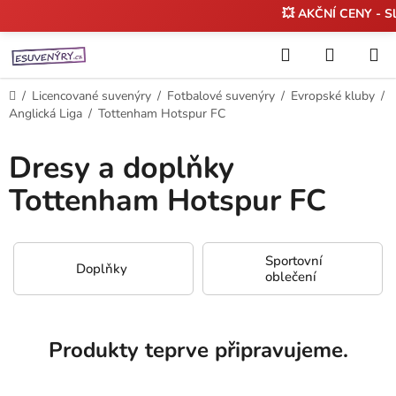
💥 AKČNÍ CENY - S
Přejít
Hledat
NÁKUP
na
KOŠÍK
obsah
Domů
/
Licencované suvenýry
/
Fotbalové suvenýry
/
Evropské kluby
/
Anglická Liga
/
Tottenham Hotspur FC
Dresy a doplňky
Tottenham Hotspur FC
Sportovní
Doplňky
oblečení
Produkty teprve připravujeme.